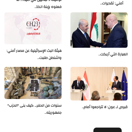
أمني: تقديرات..
فعلوه بإبنة الـ13..
هيئة البث الإسرائيلية عن مصدر أمني:
العبارة التي أربكت..
واشنطن طلبت..
سنوات من الحفر… كيف بنى "الحزب"
قبرص لـ عون: لا تتراجعوا أمام..
جمهوريته..