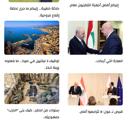
إليكم أفضل أجهزة التلفزيون لعام..
حادثة خطيرة... إليكم ما جرى لحظة
إقلاع مروحية..
العبارة التي أربكت..
توقيف 3 لبنانيين في صيدا... ما فعلوه
بإبنة الـ13..
سنوات من الحفر… كيف بنى "الحزب"
قبرص لـ عون: لا تتراجعوا أمام..
جمهوريته..