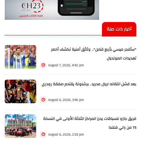
أخبار ذات صلة
"سأفجر ميسي بأربع قنابل".. وثائق أمنية تكشف أخطر
تهديدات المونديال
August 7, 2026, 4:42 pm
بعد فشل انتقاله لريال مدريد.. برشلونة يقتحم صفقة رودري
August 6, 2026, 3:46 pm
فريق جازو للسباقات يحرز المراكز الثلاثة الأولى في النسخة
75 من رالي فنلندا
August 6, 2026, 2:18 pm