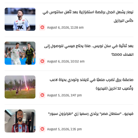
نيمار يشعل الجدل برقصة استفزازية بعد تأهل سانتوس في
كأس البرازيل
August 6, 2026, 11:28 am
بعد ثنائية في سان لويس.. ماذا يحتاج ميسي للوصول إلى
الهدف 1000؟
August 6, 2026, 10:02 am
صاعقة برق تضرب ملعبًا في تايلاند وتودي بحياة لاعب
وتُصيب 12 آخرين (فيديو)
August 5, 2026, 3:47 pm
فيديو.. "سلطان مصر" يرتدي رسميا زي "طرابزون سبور"
August 5, 2026, 1:35 pm