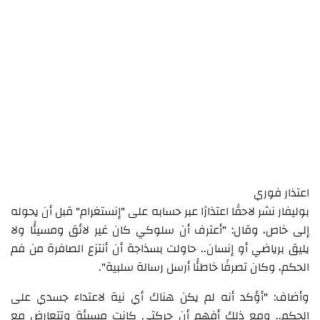
اعتذار فوري
بوليفار نشر لاحقًا اعتذارًا عبر حسابه على "إنستغرام" قبل أن يحوله
إلى خاص، وقال: "أعترف أن سلوكي كان غير لائق ومسيئًا ولا
يليق برياضي أو إنسان.. حاولت بسذاجة أن أنتزع الصافرة من فم
الحكم، وكان تصرفًا خاطئًا أرسل رسالة سلبية".
وأضاف: "أؤكد أنه لم يكن هناك أي نية لاعتداء جسدي على
الحكم.. ومع ذلك أفهم أن حركتي كانت مسيئة وتتعارض مع