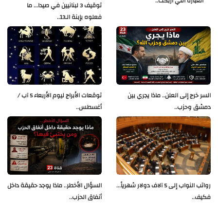
العبارة التي أربكت..
توقيف 3 لبنانيين في صيدا... ما
فعلوه بإبنة الـ13..
السر خرج إلى العلن.. ماذا يجري بين
توقعات الأبراج ليوم الأربعاء 5 آب /
دمشق وحزب..
أغسطس..
رواتب النواب إلى 5 آلاف دولار شهرياً...
السؤال الأخطر.. ماذا يوجد حقيقة داخل
فكيف..
أنفاق الحزب..