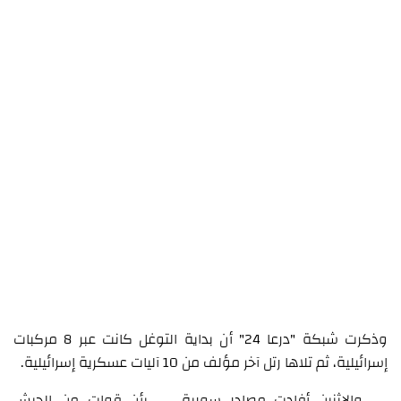
وذكرت شبكة "درعا 24" أن بداية التوغل كانت عبر 8 مركبات
إسرائيلية، ثم تلاها رتل آخر مؤلف من 10 آليات عسكرية إسرائيلية.
والاثنين أفادت مصادر سورية، بأن قوات من الجيش