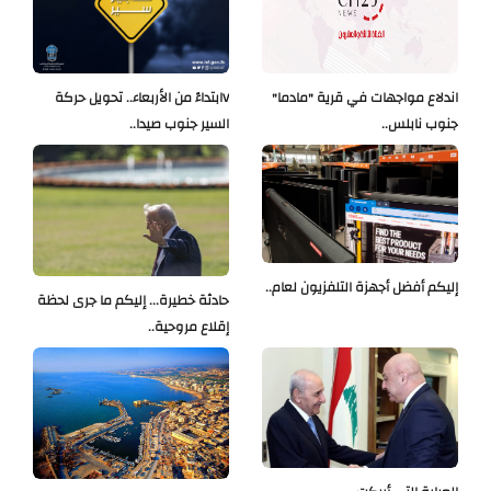
اندلاع مواجهات في قرية "مادما"
Vابتداءً من الأربعاء.. تحويل حركة
جنوب نابلس..
السير جنوب صيدا..
إليكم أفضل أجهزة التلفزيون لعام..
حادثة خطيرة... إليكم ما جرى لحظة
إقلاع مروحية..