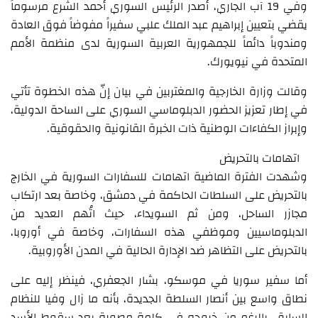
وفي 19 آب الجاري، أصدر الرئيس السوري أحمد الشرع مرسوماً
يقضي بتعيين إبراهيم عبد الملك علبي سفيراً مفوضاً فوق العادة
ومندوباً دائماً للجمهورية العربية السورية لدى منظمة الأمم
المتحدة في نيويورك.
وقالت وزارة الخارجية والمغتربين في بيان إنّ هذه الخطوة تأتي
في إطار تعزيز الحضور الدبلوماسي السوري على الساحة الدولية،
وإبراز الكفاءات الوطنية ذات الخبرة القانونية والحقوقية.
اتهامات بالتحريض
وشهدت الفترة الماضية اتهامات للسفارات السورية في الخارج
بالتحريض على السلطات الحاكمة في دمشق، وخاصة بعد ارتكاب
مجازر الساحل، ومن ثم السويداء، حيث اتُهم العديد من
الدبلوماسيين وموظفي هذه السفارات، وخاصة في أوروبا،
بالتحريض على التظاهر ضد الإدارة الحالية في المدن الأوروبية.
أما سفير سوريا في موسكو، بشار الجعفري، فينظر إليه على
نطاق واسع بين أنصار السلطة الجديدة، بأنه ما زال وفيا للنظام
السابق، بالرغم من خروجه في كلمة مصورة بعد سقوط الأسد