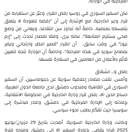
المركزية في الوزارة.
لكن السفير السوري في روسيا رفض القرار، وعبّر عن استغرابه من
قرار وزير الخارجية، مع الإشارة إلى أن "رفضه للعودة لا يتعلق
بتمسكه بمنصبه، خاصةً أنه تجاوز سن التقاعد، ويعاني من وضع
صحي يستلزم المتابعة". لكنه يرى، وفقا لمصدر تحدث إلى "إرم
نيوز" في وقت سابق، أن القرار "قصير النظر وارتجالي ويضر
بمصالح سوريا في هذه المرحلة"، وخاصةً أن الوزارة تتجه لتعيين
قائم بالأعمال من العاملين في السفارة نفسها.
رفض و.. انشقاق
وأمس، نقلت مصادر إعلامية سورية عن دبلوماسيين، أن السفير
السوري في القاهرة ومندوب دمشق لدى جامعة الدول العربية،
حسام الدين آلا، رفض قرار وزارة الخارجية في الحكومة الانتقالية،
بإعادته إلى الإدارة المركزية في دمشق، وغادر مباشرة إلى
سويسرا حيث تقدّم بطلب لجوء سياسي.
وكانت وزارة الخارجية السورية، أصدرت بتاريخ 29 حزيران/يونيو
2025 قرارا يقضي بإعادة السفير آلا إلى دمشق ومنحه فترة