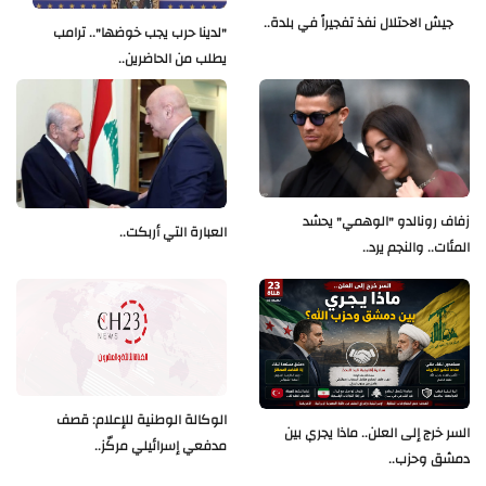
جيش الاحتلال نفذ تفجيراً في بلدة..
"لدينا حرب يجب خوضها".. ترامب
يطلب من الحاضرين..
زفاف رونالدو "الوهمي" يحشد
العبارة التي أربكت..
المئات.. والنجم يرد..
الوكالة الوطنية للإعلام: قصف
السر خرج إلى العلن.. ماذا يجري بين
مدفعي إسرائيلي مركّز..
دمشق وحزب..