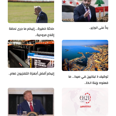
رداً على الوزير..
حادثة خطيرة... إليكم ما جرى لحظة
إقلاع مروحية..
إليكم أفضل أجهزة التلفزيون لعام..
توقيف 3 لبنانيين في صيدا... ما
فعلوه بإبنة الـ13..