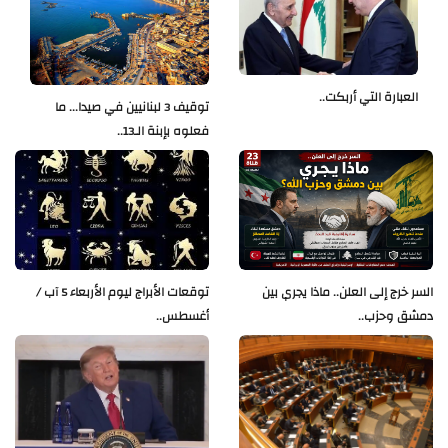
العبارة التي أربكت..
توقيف 3 لبنانيين في صيدا... ما
فعلوه بإبنة الـ13..
السر خرج إلى العلن.. ماذا يجري بين
توقعات الأبراج ليوم الأربعاء 5 آب /
دمشق وحزب..
أغسطس..