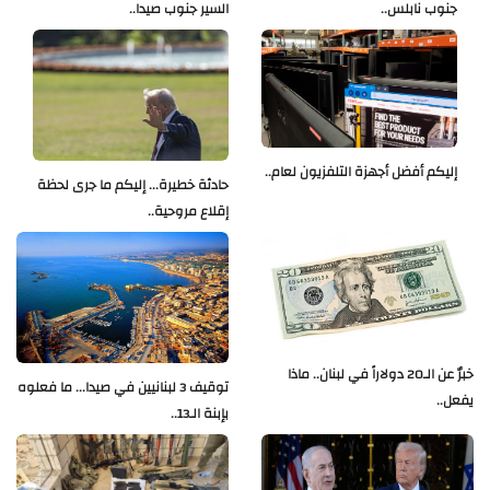
جنوب نابلس..
السير جنوب صيدا..
إليكم أفضل أجهزة التلفزيون لعام..
حادثة خطيرة... إليكم ما جرى لحظة
إقلاع مروحية..
خبرٌ عن الـ20 دولاراً في لبنان.. ماذا
توقيف 3 لبنانيين في صيدا... ما فعلوه
يفعل..
بإبنة الـ13..