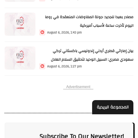
والعبارات العسكرية
مصادر بعبدا للجديد: جولة المفاوضات المنعقدة في روما
اليوم تأخرت ساعة لأسباب أميركية
August 6, 2026, 1:43 pm
بيان إماراتي قطري أردني إندونيسي باكستاني تركي
سعودي مصري: السبيل الوحيد لتحقيق السلام العادل
August 6, 2026, 1:27 pm
والشامل يتمثل في إطلاق مسار سياسي جاد يفضي إلى
تنفيذ حلّ الدولتين
Advertisement
المجموعة البريدية
Subscribe To Our Newsletter!