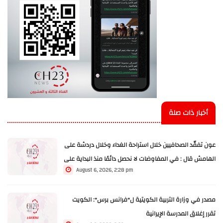
أخبار ذات صلة
عون تفقّد الصحافيين خلال استراحة الغداء وخلال دردشة على
الهامش قال : في المفاوضات لا نحصل دائمًا منذ البداية على
August 6, 2026, 2:28 pm
كل ما نريده فهذا مسار طويل ولكن علينا الاستمرار فيه
مصدر في وزارة التربية الكويتية ل"فرانس برس": الكويت
تقرر إغلاق المدرسة الإيرانية