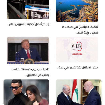
إليكم أفضل أجهزة التلفزيون لعام..
توقيف 3 لبنانيين في صيدا... ما
فعلوه بإبنة الـ13..
جيش الاحتلال نفذ تفجيراً في بلدة..
"لدينا حرب يجب خوضها".. ترامب
يطلب من الحاضرين..