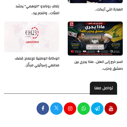
زفاف رونالدو "الوهمي" يحشد
العبارة التي أربكت..
المئات.. والنجم يرد..
الوكالة الوطنية للإعلام: قصف
السر خرج إلى العلن.. ماذا يجري بين
مدفعي إسرائيلي مركّز..
دمشق وحزب..
تواصل معنا