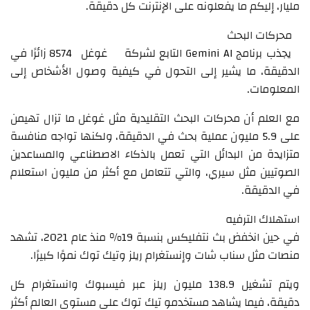
مليار، إليكم ما يفعلونه على الإنترنت كل دقيقة.
محركات البحث
يجذب برنامج Gemini AI التابع لشركة غوغل 8574 زائرًا في
الدقيقة، ما يشير إلى التحول في كيفية وصول الأشخاص إلى
المعلومات.
مع العلم أن محركات البحث التقليدية مثل غوغل ما تزال تهيمن
على 5.9 مليون عملية بحث في الدقيقة، ولكنها تواجه منافسة
متزايدة من البدائل التي تعمل بالذكاء الاصطناعي والمساعدين
الصوتيين مثل سيري، والتي تتعامل مع أكثر من مليون استعلام
في الدقيقة.
استهلاك الترفيه
في حين انخفض بث نتفليكس بنسبة 19٪ منذ عام 2021، تشهد
منصات مثل سناب شات وإنستغرام ريلز وتيك توك نموًا كبيرًا.
ويتم تشغيل 138.9 مليون ريلز عبر فيسبوك وانستغرام كل
دقيقة، فيما يشاهد مستخدمو تيك توك على مستوى العالم أكثر