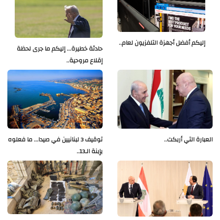
إليكم أفضل أجهزة التلفزيون لعام..
حادثة خطيرة... إليكم ما جرى لحظة
إقلاع مروحية..
العبارة التي أربكت..
توقيف 3 لبنانيين في صيدا... ما فعلوه
بإبنة الـ13..