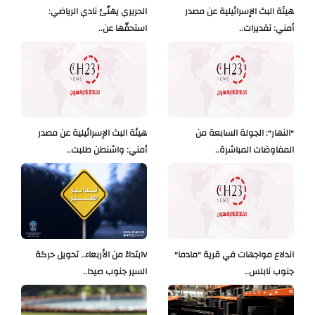
هيئة البث الإسرائيلية عن مصدر
الحريري يهنّئ نادي الرياضي:
أمني: تقديرات..
استحقّها عن..
"النهار": الجولة السابعة من
هيئة البث الإسرائيلية عن مصدر
المفاوضات المباشرة..
أمني: واشنطن طلبت..
اندلاع مواجهات في قرية "مادما"
Vابتداءً من الأربعاء.. تحويل حركة
جنوب نابلس..
السير جنوب صيدا..