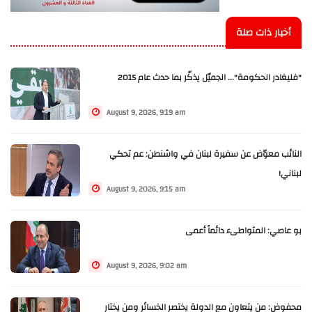
أخبار ذات صلة
"فليغادر الحكومة"... الجميّل يذكّر بما حدث عام 2015
August 9, 2026, 9:19 am
النائب معوّض عن سفيرة لبنان في واشنطن: عم تحكي
لبناني!
August 9, 2026, 9:15 am
بو عاصي: المتواطىء دائماً أعمى
August 9, 2026, 9:02 am
محفوض: من يتعاون مع الدولة يختصر الخسائر ومن يختار