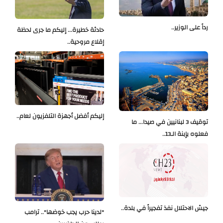
رداً على الوزير..
حادثة خطيرة... إليكم ما جرى لحظة
إقلاع مروحية..
إليكم أفضل أجهزة التلفزيون لعام..
توقيف 3 لبنانيين في صيدا... ما
فعلوه بإبنة الـ13..
جيش الاحتلال نفذ تفجيراً في بلدة..
"لدينا حرب يجب خوضها".. ترامب