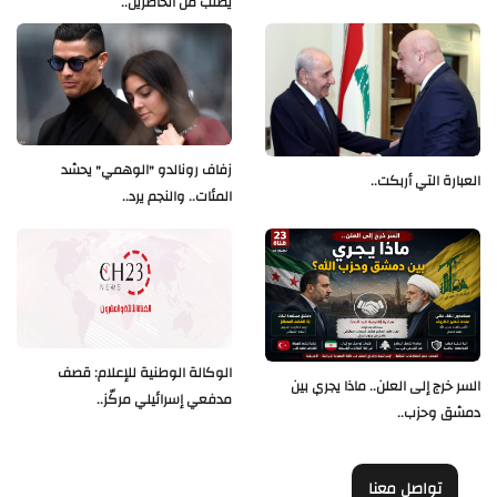
يطلب من الحاضرين..
زفاف رونالدو "الوهمي" يحشد
العبارة التي أربكت..
المئات.. والنجم يرد..
الوكالة الوطنية للإعلام: قصف
السر خرج إلى العلن.. ماذا يجري بين
مدفعي إسرائيلي مركّز..
دمشق وحزب..
تواصل معنا