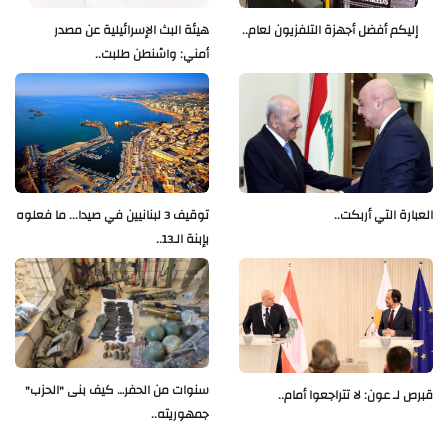
إليكم أفضل أجهزة التلفزيون لعام..
هيئة البث الإسرائيلية عن مصدر
أمني: واشنطن طلبت..
العبارة التي أربكت..
توقيف 3 لبنانيين في صيدا... ما فعلوه
بإبنة الـ13..
سنوات من الحفر… كيف بنى "الحزب"
قبرص لـ عون: لا تتراجعوا أمام..
جمهوريته..