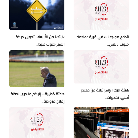
اندلاع مواجهات في قرية "مادما"
Vابتداءً من الأربعاء.. تحويل حركة
جنوب نابلس..
السير جنوب صيدا..
هيئة البث الإسرائيلية عن مصدر
حادثة خطيرة... إليكم ما جرى لحظة
أمني: تقديرات..
إقلاع مروحية..