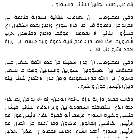
بناء على طلب الجانبين اللبناني والسوري .
وفي المعلومات ، ان العلاقات اللبنانية السورية متجهة الى
المزيد من الحماوة في ظل قرار سوري واضح بعدم استقبال اي
مسؤول لبناني الا بعداعلان موقف واضح ومناهض لحزب
الله،وربما هذا الامر وراء عدم تلبية دعوة وليد جنبلاط الى زيارة
احمد الشرع حتى الان .
وفي المعلومات، ان جدارا سميكا من عدم الثقة يطغى على
العلاقات بين المسؤولين السوريين واللبنانيين وهذا ما يسعى
ماكرون الى ازالته مع السعودية او من خلال الاجتماع الثلاثي بينه
وبين الرئيسين عون والشرع .
وقالت مصادر وزارية بارزة لـ«نداء الوطن» إنه «لا بد من ربط لقاء
جدة الذي استضافته السعودية بين وزير الدفاع اللبناني ميشال
منسى ونظيره السوري مرهف أبو قصرة، بلقاء الرئيس عون مع
الرئيس الفرنسي إيمانويل ماكرون وما تخلله من اتصال مع
الرئيس السوري أحمد الشرع. وقالت المصادر إن هذين الحدثين