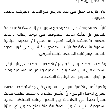
المتلاحقين يؤكدان:
أولاً، تلازم ما حصل في جدة وباريس مع الرعاية الأميركية للحدود
الجنوبية.
ثانياً، بعد الحوادث على الحدود مع سوريا، لم يُترك هذا الأمر لهمة
اللبنانيين بل تولّت رعايته السعودية كي توجه رسالة واضحة
المعالم وأكملتها فرنسا أمس، ما يعني أن الحدود اللبنانية
السورية باتت خاضعة لترتيب سعودي - فرنسي على غرار الحدود
اللبنانية الإسرائيلية الخاضعة لترتيب أميركي».
وخلصت المصادر إلى القول «إن الاضطراب مطلوب إيرانياً لتبقى
الساحات في لبنان وسوريا وكذلك غزة واليمن غير مستقرة وجزءاً
من أوراق التفاوض مع الولايات المتحدة».
وتعليقاً على الاتفاق اللبناني - السوري في جدة، أوضحت مصادر
السراي لـ «نداء الوطن» أنّ الرئيس سلام يراه خطوة مهمة فتحت
مساراً جديداً في العلاقات بين البلدين برعاية المملكة العربية
السعودية التي ستكون الجهة الضامنة لمنع حصول أي اهتزاز