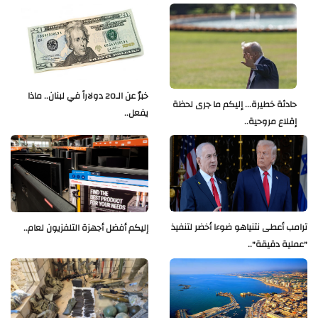
خبرٌ عن الـ20 دولاراً في لبنان.. ماذا
حادثة خطيرة... إليكم ما جرى لحظة
يفعل..
إقلاع مروحية..
ترامب أعطى نتنياهو ضوءا أخضر لتنفيذ
إليكم أفضل أجهزة التلفزيون لعام..
"عملية دقيقة"..