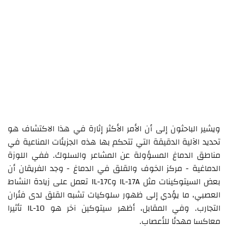
ويشير الباحثون إلى أن الأمر الأكثر إثارة في هذا الاكتشاف هو
تحديد الآلية الدقيقة التي تتحكم بها هذه الجزيئات المناعية في
مناطق الدماغ المسؤولة عن المشاعر والسلوك. ففي اللوزة
الدماغية - مركز الخوف والقلق في الدماغ - وجد الفريقان أن
بعض السيتوكينات مثل IL-17A وIL-17C تعمل على زيادة النشاط
العصبي، ما يؤدي إلى ظهور سلوكيات تشبه القلق لدى فئران
التجارب. وفي المقابل، أظهر سيتوكين آخر هو IL-10 تأثيرا
معاكسا مهدئا للأعصاب.