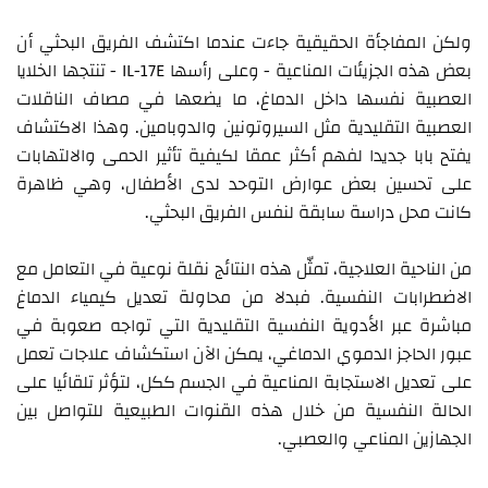
ولكن المفاجأة الحقيقية جاءت عندما اكتشف الفريق البحثي أن
بعض هذه الجزيئات المناعية - وعلى رأسها IL-17E - تنتجها الخلايا
العصبية نفسها داخل الدماغ، ما يضعها في مصاف الناقلات
العصبية التقليدية مثل السيروتونين والدوبامين. وهذا الاكتشاف
يفتح بابا جديدا لفهم أكثر عمقا لكيفية تأثير الحمى والالتهابات
على تحسين بعض عوارض التوحد لدى الأطفال، وهي ظاهرة
كانت محل دراسة سابقة لنفس الفريق البحثي.
من الناحية العلاجية، تمثّل هذه النتائج نقلة نوعية في التعامل مع
الاضطرابات النفسية. فبدلا من محاولة تعديل كيمياء الدماغ
مباشرة عبر الأدوية النفسية التقليدية التي تواجه صعوبة في
عبور الحاجز الدموي الدماغي، يمكن الآن استكشاف علاجات تعمل
على تعديل الاستجابة المناعية في الجسم ككل، لتؤثر تلقائيا على
الحالة النفسية من خلال هذه القنوات الطبيعية للتواصل بين
الجهازين المناعي والعصبي.