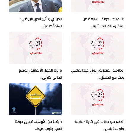
"النهار": الجولة السابعة من
الحريري يهنّئ نادي الرياضي:
المفاوضات المباشرة..
استحقّها عن..
الخارجية المصرية: الوزير عبد العاطي
وزيرة العمل الألمانية: الوضع
بحث مع الممثل..
المالي كارثي..
اندلاع مواجهات في قرية "مادما"
Vابتداءً من الأربعاء.. تحويل حركة
جنوب نابلس..
السير جنوب صيدا..