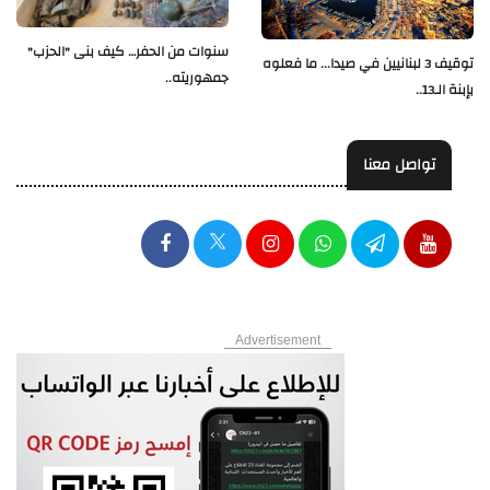
سنوات من الحفر… كيف بنى "الحزب"
توقيف 3 لبنانيين في صيدا... ما فعلوه
جمهوريته..
بإبنة الـ13..
تواصل معنا
Advertisement