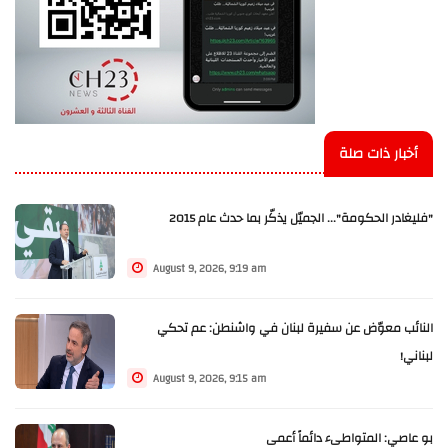
أخبار ذات صلة
"فليغادر الحكومة"... الجميّل يذكّر بما حدث عام 2015
August 9, 2026, 9:19 am
النائب معوّض عن سفيرة لبنان في واشنطن: عم تحكي
لبناني!
August 9, 2026, 9:15 am
بو عاصي: المتواطىء دائماً أعمى