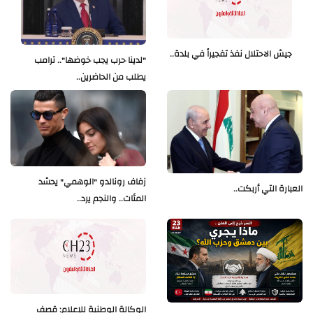
جيش الاحتلال نفذ تفجيراً في بلدة..
"لدينا حرب يجب خوضها".. ترامب
يطلب من الحاضرين..
زفاف رونالدو "الوهمي" يحشد
العبارة التي أربكت..
المئات.. والنجم يرد..
الوكالة الوطنية للإعلام: قصف