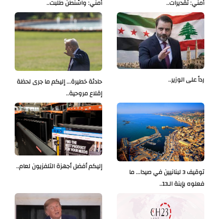
أمني: تقديرات..
أمني: واشنطن طلبت..
رداً على الوزير..
حادثة خطيرة... إليكم ما جرى لحظة
إقلاع مروحية..
إليكم أفضل أجهزة التلفزيون لعام..
توقيف 3 لبنانيين في صيدا... ما
فعلوه بإبنة الـ13..