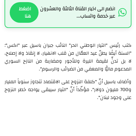
انضم الى اخبار القناة الثالثة والعشرون
اضغط
عبر خدمة واتساب...
هنا
كتب رئيس "التيار الوطني الحر" النائب جبران باسيل عبر "اكس":
"السنة أيضًا يطلّ عيد العمّال من قلب الانهيار، لا إنقاذ ولا إصلاح،
لا بل تدنٍّ لقيمة الليرة وللأجور ومضاربة من النازح السوري
المدعوم ماليًّا والمعفي من الضرائب والرسوم".
وأضاف باسيل أنّ "كلفة النزوح على الاقتصاد تتجاوز سنوياً المليار
و700 مليون دولار"، مؤكّداً أنّ "التيار سيبقى يواجه خطر النزوح
على وجود لبنان".