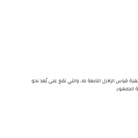
معة فرجينيا للتكنولوجيا (VTSO) أكد أن أجهزة قياس الزلازل التابعة له، والتي تقع على بُعد نحو
 الجمهور.