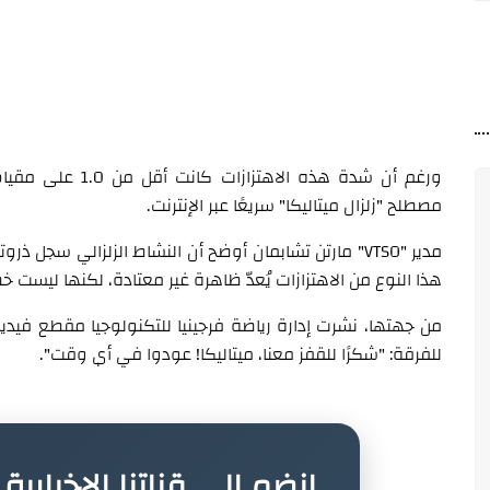
ورغم أن شدة هذه ال
مصطلح "زلزال ميتاليكا" سريعًا عبر الإنترنت.
مدير "VTSO" مارتن تشابمان أوضح أن النشاط الزلزالي سجل ذ
هذا النوع من الاهتزازات يُعدّ ظاهرة غير معتادة، لكنها ليست خ
من جهتها، نشرت إدارة رياضة فرجينيا للتكنولوجيا مقطع فيد
للفرقة: "شكرًا للقفز معنا، ميتاليكا! عودوا في أي وقت".
انضم إلى قناتنا الإخباري