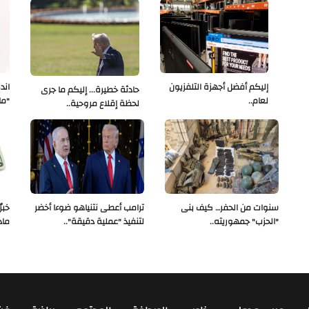
إليكم أفضل أجهزة التلفزيون
اند
حادثة خطيرة... إليكم ما جرى
لعام..
"ما
لحظة إقلاع مروحية..
سنوات من الحفر… كيف بنى
ترامب أعطى نتنياهو ضوءا أخضر
"الحزب" جمهوريته..
لتنفيذ "عملية دقيقة"..
ماذ