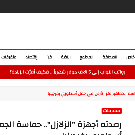
خاص
الصحافة
المجتمع
رياضة
فن
إقتصاد
متفرقات
رواتب النواب إلى 5 آلاف دولار شهرياً... فكيف أقرّت الزيادة؟
ماسة الجماهير تهز الأرض في حفل أسطوري بفرجينيا
متفرقات
رصدته أجهزة "الزلازل".. حماسة الج