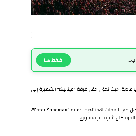
ب...
اضغط هنا
حافلة غير عادية، حيث تحوّل حفل فرقة "ميتاليكا" الشهيرة إلى
فقد تجمع حوالي 60 ألف مشجّع، وقفزوا وهتفوا بتزامن مذهل مع النغمات الافتتاحية لأغنية "Enter Sandman"،
لمرة كان تأثيره غير مسبوق.