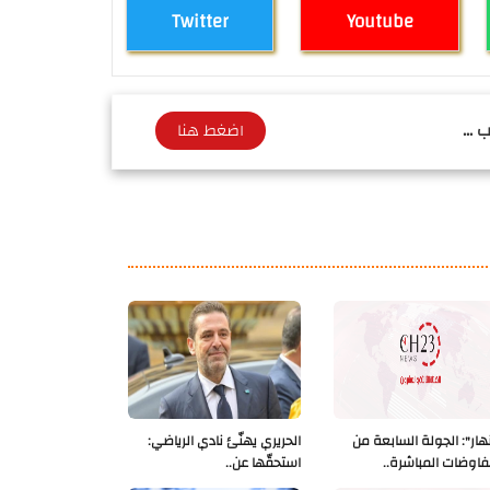
Twitter
Youtube
 ...
اضغط هنا
نهار": الجولة السابعة من
الحريري يهنّئ نادي الرياضي:
فاوضات المباشرة..
استحقّها عن..