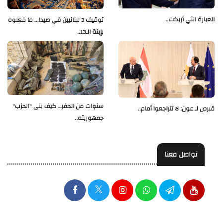
العبارة التي أربكت..
توقيف 3 لبنانيين في صيدا... ما فعلوه
بإبنة الـ13..
سنوات من الحفر… كيف بنى "الحزب"
قبرص لـ عون: لا تتراجعوا أمام..
جمهوريته..
تواصل معنا