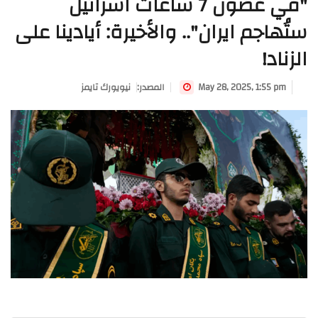
"في غضون 7 ساعات اسرائيل
ستُهاجم ايران".. والأخيرة: أيادينا على
الزناد!
May 28, 2025, 1:55 pm
:المصدر
نيويورك تايمز