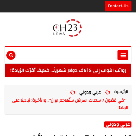
Contact-Us
رواتب النواب إلى 5 آلاف دولار شهرياً... فكيف أقرّت الزيادة؟
الرئيسية
عربي ودولي
"في غضون 7 ساعات اسرائيل ستُهاجم ايران".. والأخيرة: أيادينا على
الزناد!
عربي ودولي