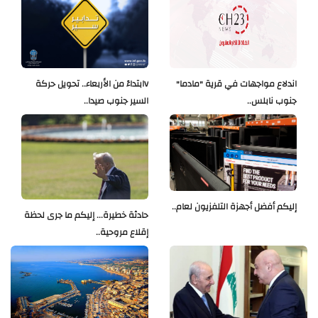
اندلاع مواجهات في قرية "مادما"
Vابتداءً من الأربعاء.. تحويل حركة
جنوب نابلس..
السير جنوب صيدا..
إليكم أفضل أجهزة التلفزيون لعام..
حادثة خطيرة... إليكم ما جرى لحظة
إقلاع مروحية..