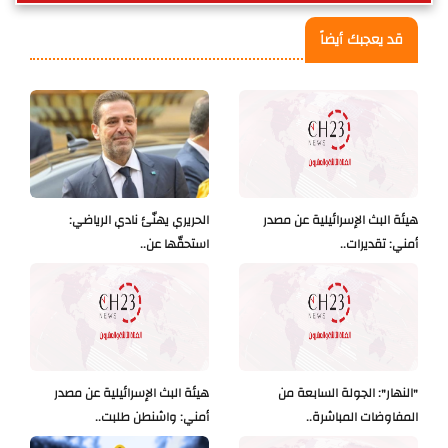
قد يعجبك أيضاً
هيئة البث الإسرائيلية عن مصدر
الحريري يهنّئ نادي الرياضي:
أمني: تقديرات..
استحقّها عن..
"النهار": الجولة السابعة من
هيئة البث الإسرائيلية عن مصدر
المفاوضات المباشرة..
أمني: واشنطن طلبت..