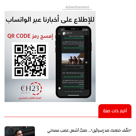
Advertisement
أخبار ذات صلة
"خفّف خطابك ضد إسرائيل"... طلبٌ أشعل غضب ممداني