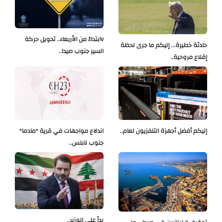
Vابتداءً من الأربعاء.. تحويل حركة
حادثة خطيرة... إليكم ما جرى لحظة
السير جنوب صيدا..
إقلاع مروحية..
إليكم أفضل أجهزة التلفزيون لعام..
اندلاع مواجهات في قرية "مادما"
جنوب نابلس..
رداً على الوزير..