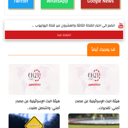
Twitter
WhatsApp
Google News
انضم الى اخبار القناة الثالثة والعشرون عبر قناة اليوتيوب ...
اضغط هنا
قد يعجبك أيضاً
هيئة البث الإسرائيلية عن مصدر
هيئة البث الإسرائيلية عن مصدر
أمني: تقديرات..
أمني: واشنطن طلبت..