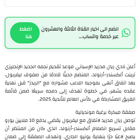
انضم الى اخبار القناة الثالثة والعشرون
اضغط
عبر خدمة واتساب...
هنا
أعلن نادي ريال مدريد الإسباني موعد تقديم نجمه الجديد الإنجليزي
ترينت ألكسندر–أرنولد، المنضم حديثًا قادمًا من صفوف ليفربول،
بعد اتفاق أنهى بموجبه اللاعب مشواره مع "الريدز" قبل نهاية
عقده بشهر، في خطوة تهدف إلى دمجه سريعًا ضمن قائمة
الفريق المشاركة في كأس العالم للأندية 2025.
صفقة مبكرة برغبة مونديالية
توصل ريال مدريد لاتفاق مع ليفربول يقضي بدفع 10 ملايين يورو
مقابل تسريع انضمام ألكسندر-أرنولد، الذي كان من المنتظر أن
يصبح لاعبًا حرًا بنهاية يونيو الجاري. وتهدف الصفقة إلى ضمان