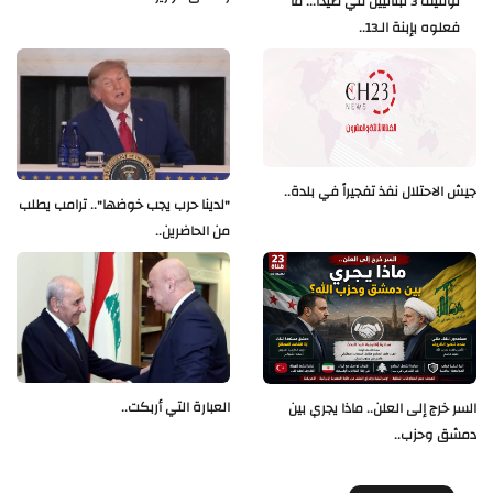
توقيف 3 لبنانيين في صيدا... ما
فعلوه بإبنة الـ13..
جيش الاحتلال نفذ تفجيراً في بلدة..
"لدينا حرب يجب خوضها".. ترامب يطلب
من الحاضرين..
العبارة التي أربكت..
السر خرج إلى العلن.. ماذا يجري بين
دمشق وحزب..