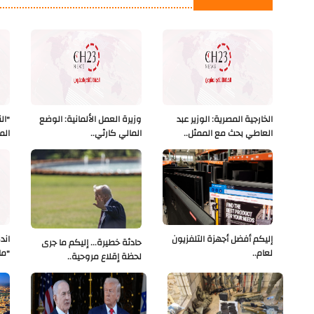
الخارجية المصرية: الوزير عبد
وزيرة العمل الألمانية: الوضع
"ال
العاطي بحث مع الممثل..
المالي كارثي..
الم
إليكم أفضل أجهزة التلفزيون
اند
حادثة خطيرة... إليكم ما جرى
لعام..
"ما
لحظة إقلاع مروحية..