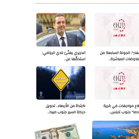
نهار": الجولة السابعة من
الحريري يهنّئ نادي الرياضي:
فاوضات المباشرة..
استحقّها عن..
لاع مواجهات في قرية
Vابتداءً من الأربعاء.. تحويل
دما" جنوب نابلس..
حركة السير جنوب صيدا..