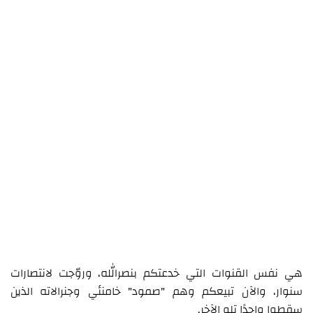
هي نفس القنوات التي خدعتكم بنصرالله، وروّجت لانتصارات
سنوار، والآن تبيعكم وهم "صمود" خامنئي وجنرالاته الذين
سقطوا واحدًا تلو الآخر.