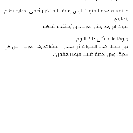
ما تفعله هذه القنوات ليس إعلامًا. إنه تكرار أعمى لدعاية نظام
يتهاوى.
صوت لم يعد يمثل العرب… بل يُستخدم ضدهم.
ويومًا ما، سيأتي ذلك اليوم…
حين نضطر هذه القنوات أن تعتذر – لمشاهديها العرب – عن كل
كذبة، وكل لحظة ضللت فيها العقول".