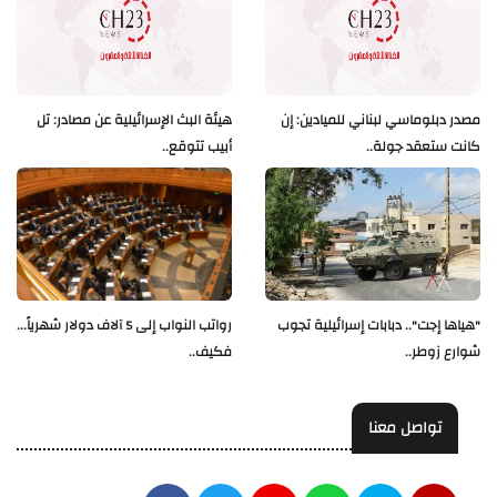
مصدر دبلوماسي لبناني للميادين: إن
هيئة البث الإسرائيلية عن مصادر: تل
كانت ستعقد جولة..
أبيب تتوقع..
"هياها إجت".. دبابات إسرائيلية تجوب
رواتب النواب إلى 5 آلاف دولار شهرياً...
شوارع زوطر..
فكيف..
تواصل معنا