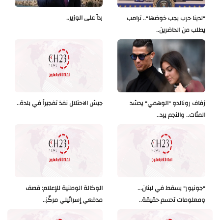
رداً على الوزير..
"لدينا حرب يجب خوضها".. ترامب
يطلب من الحاضرين..
زفاف رونالدو "الوهمي" يحشد
جيش الاحتلال نفذ تفجيراً في بلدة..
المئات.. والنجم يرد..
"جونيور" يسقط في لبنان...
الوكالة الوطنية للإعلام: قصف
ومعلومات تحسم حقيقة..
مدفعي إسرائيلي مركّز..