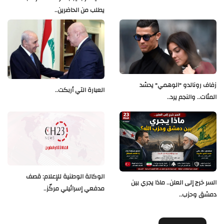
يطلب من الحاضرين..
زفاف رونالدو "الوهمي" يحشد
العبارة التي أربكت..
المئات.. والنجم يرد..
الوكالة الوطنية للإعلام: قصف
السر خرج إلى العلن.. ماذا يجري بين
مدفعي إسرائيلي مركّز..
دمشق وحزب..