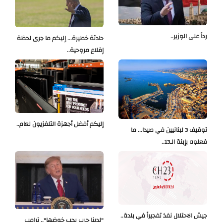
رداً على الوزير..
حادثة خطيرة... إليكم ما جرى لحظة
إقلاع مروحية..
إليكم أفضل أجهزة التلفزيون لعام..
توقيف 3 لبنانيين في صيدا... ما
فعلوه بإبنة الـ13..
جيش الاحتلال نفذ تفجيراً في بلدة..
"لدينا حرب يجب خوضها".. ترامب