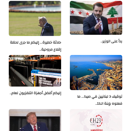
رداً على الوزير..
حادثة خطيرة... إليكم ما جرى لحظة
إقلاع مروحية..
إليكم أفضل أجهزة التلفزيون لعام..
توقيف 3 لبنانيين في صيدا... ما
فعلوه بإبنة الـ13..