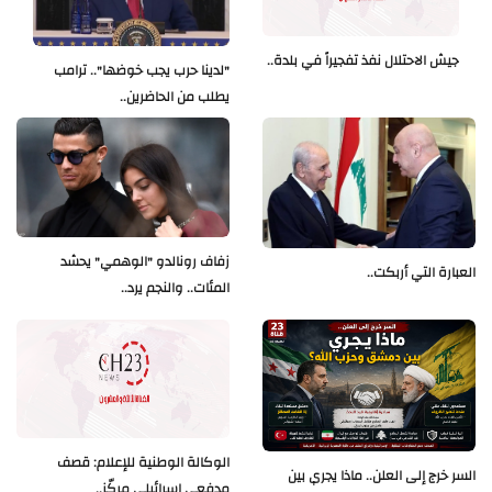
جيش الاحتلال نفذ تفجيراً في بلدة..
"لدينا حرب يجب خوضها".. ترامب
يطلب من الحاضرين..
زفاف رونالدو "الوهمي" يحشد
العبارة التي أربكت..
المئات.. والنجم يرد..
الوكالة الوطنية للإعلام: قصف
السر خرج إلى العلن.. ماذا يجري بين
مدفعي إسرائيلي مركّز..