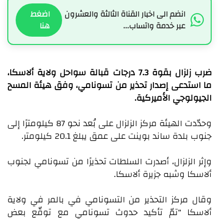
انضم الى اخبار القناة الثالثة والعشرون
اضغط
عبر خدمة واتساب...
هنا
ضرب زلزال بقوة 7.3 درجات قبالة سواحل ولاية ألاسكا،
ما استدعى إصدار تحذير من تسونامي، وفق هيئة المسح
الجيولوجي الأميركية.
وحدّدت الهيئة مركز الزلزال على بُعد نحو 87 كيلومترًا إلى
جنوب بلدة ساند بوينت على عمق يبلغ 20.1 كيلومتر.
وإثر الزلزال، أصدرت السلطات تحذيرًا من تسونامي لجنوب
ألاسكا وشبه جزيرة ألاسكا.
وقال مركز التحذير من التسونامي في بالمر في ولاية
ألاسكا "تمّ تأكيد حدوث تسونامي مع توقّع بعض