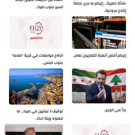
حادثة خطيرة... إليكم ما جرى لحظة
السير جنوب صيدا..
إقلاع مروحية..
إليكم أفضل أجهزة التلفزيون لعام..
اندلاع مواجهات في قرية "مادما"
جنوب نابلس..
رداً على الوزير..
توقيف 3 لبنانيين في صيدا... ما
فعلوه بإبنة الـ13..