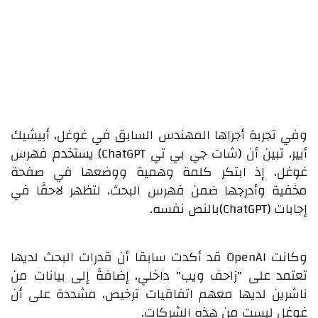
وفي تجربة أجراها المهندس السابق في غوغل، أبيشيك
أيير، تبين أن (شات جي بي تي ChatGPT) يستخدم فهرس
غوغل، إذ ابتكر كلمة وهمية ووضعها في صفحة
مخفية وأدرجها ضمن فهرس البحث، لتظهر لاحقًا في
إجابات (ChatGPT)بالنص نفسه.
وكانت OpenAI قد أكدت سابقا أن قدرات البحث لديها
تعتمد على "زاحف ويب" داخلي، إضافةً إلى بيانات من
ناشرين لديها معهم اتفاقيات ترخيص، مشددة على أن
غوغل ليست من هذه الشركات.