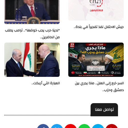
جيش الاحتلال نفذ تفجيراً في بلدة..
"لدينا حرب يجب خوضها".. ترامب يطلب
من الحاضرين..
العبارة التي أربكت..
السر خرج إلى العلن.. ماذا يجري بين
دمشق وحزب..
تواصل معنا