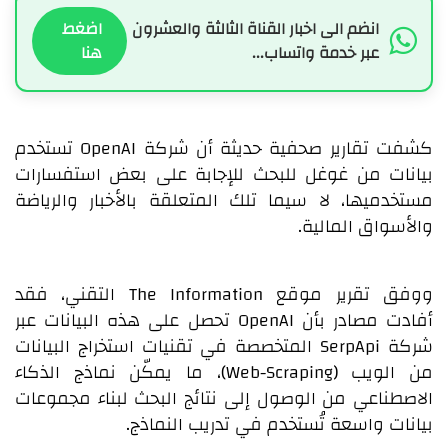
انضم الى اخبار القناة الثالثة والعشرون
اضغط
عبر خدمة واتساب...
هنا
كشفت تقارير صحفية حديثة أن شركة OpenAI تستخدم
بيانات من غوغل للبحث للإجابة على بعض استفسارات
مستخدميها، لا سيما تلك المتعلقة بالأخبار والرياضة
والأسواق المالية.
ووفق تقرير موقع The Information التقني، فقد
أفادت مصادر بأن OpenAI تحصل على هذه البيانات عبر
شركة SerpApi المتخصصة في تقنيات استخراج البيانات
من الويب (Web-Scraping)، ما يمكّن نماذج الذكاء
الاصطناعي من الوصول إلى نتائج البحث لبناء مجموعات
بيانات واسعة تُستخدم في تدريب النماذج.