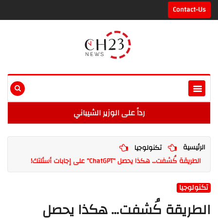
Contact-Us
رداً على الوزير الشيباني
الرئيسية
تكنولوجيا
الطريقة كُشفت… هكذا يحصل "ChatGPT" على إجابات أسئلتك!
تكنولوجيا
الطريقة كُشفت… هكذا يحصل