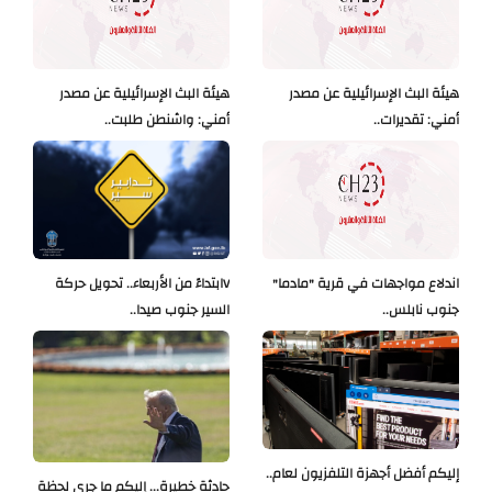
هيئة البث الإسرائيلية عن مصدر
هيئة البث الإسرائيلية عن مصدر
أمني: تقديرات..
أمني: واشنطن طلبت..
اندلاع مواجهات في قرية "مادما"
Vابتداءً من الأربعاء.. تحويل حركة
جنوب نابلس..
السير جنوب صيدا..
إليكم أفضل أجهزة التلفزيون لعام..
حادثة خطيرة... إليكم ما جرى لحظة