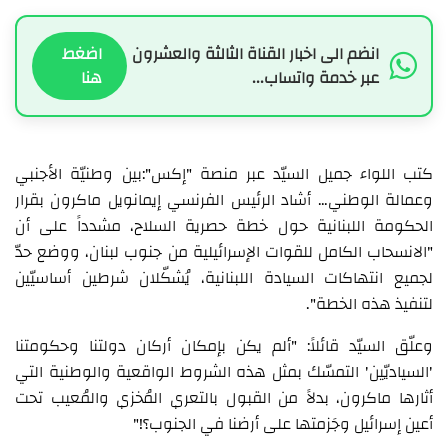
انضم الى اخبار القناة الثالثة والعشرون
اضغط
عبر خدمة واتساب...
هنا
كتب اللواء جميل السيّد عبر منصة "إكس":بين وطنيّة الأجنبي
وعمالة الوطني… أشاد الرئيس الفرنسي إيمانويل ماكرون بقرار
الحكومة اللبنانية حول خطة حصرية السلاح، مشدداً على أن
"الانسحاب الكامل للقوات الإسرائيلية من جنوب لبنان، ووضع حدّ
لجميع انتهاكات السيادة اللبنانية، يُشكّلان شرطين أساسيّين
لتنفيذ هذه الخطة".
وعلّق السيّد قائلاً: "ألم يكن بإمكان أركان دولتنا وحكومتنا
'السياديّين' التمسّك بمثل هذه الشروط الواقعية والوطنية التي
أثارها ماكرون، بدلاً من القبول بالتعري المُخزي والمُعيب تحت
أعين إسرائيل وجَزمتها على أرضنا في الجنوب؟!"