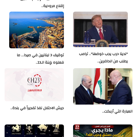
إقلاع مروحية..
"لدينا حرب يجب خوضها".. ترامب
توقيف 3 لبنانيين في صيدا... ما
يطلب من الحاضرين..
فعلوه بإبنة الـ13..
جيش الاحتلال نفذ تفجيراً في بلدة..
العبارة التي أربكت..