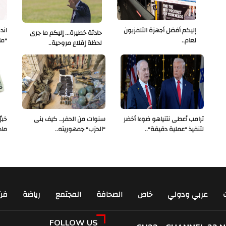
إليكم أفضل أجهزة التلفزيون
اند
حادثة خطيرة... إليكم ما جرى
لعام..
"ما
لحظة إقلاع مروحية..
ترامب أعطى نتنياهو ضوءا أخضر
سنوات من الحفر… كيف بنى
لتنفيذ "عملية دقيقة"..
"الحزب" جمهوريته..
ماذ
عربي ودولي
خاص
الصحافة
المجتمع
رياضة
فن
FOLLOW US