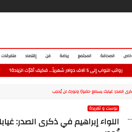
خاص
الصحافة
المجتمع
رياضة
فن
إقتصاد
متفرقات
رواتب النواب إلى 5 آلاف دولار شهرياً... فكيف أقرّت الزيادة؟
كرى الصدر: غيابك يسطع حضورًا ونورك لن يُحجب
بوست و تغريدة
اللواء إبراهيم في ذكرى الصدر: غيا