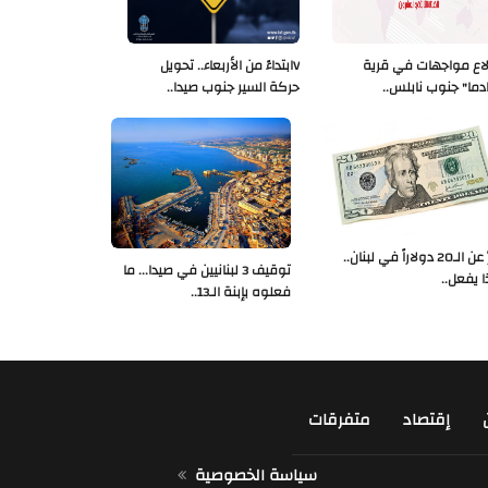
لاع مواجهات في قرية
Vابتداءً من الأربعاء.. تحويل
دما" جنوب نابلس..
حركة السير جنوب صيدا..
خبرٌ عن الـ20 دولاراً في لبنان..
توقيف 3 لبنانيين في صيدا... ما
ا يفعل..
فعلوه بإبنة الـ13..
إقتصاد
متفرقات
سياسة الخصوصية