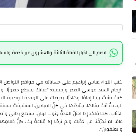
انضم الى اخبار القناة الثالثة والعشرون عبر خدمة واتسا
كتب اللواء عباس إبراهيم على حساباته في مواقع التواصل الا
الإمام السيد موسى الصدر ورفيقيه: "غيابك يسطع حضورًا، ومع كل
كنتَ فأنتَ بيننا إمامًا وهاديًا، بحرصك على الوحدة الوطنية التي م
الوحدةُ أنتَ مثالها، جسّدْتَها في كلِّ الميادين. استشرفتَ مستق
الذئاب. كما قلتَ: إذا احتلّ العدوُّ جنوب لبنان، سأخلع ردائي و
عامًا لم تحرّفْنا عن خطِّك ولم تزِدْنا إلا قناعةً بك. كلُّ ظلامِ
والعنفوان".