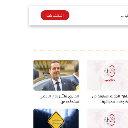
 ...
اضغط هنا
نهار": الجولة السابعة من
الحريري يهنّئ نادي الرياضي:
فاوضات المباشرة..
استحقّها عن..