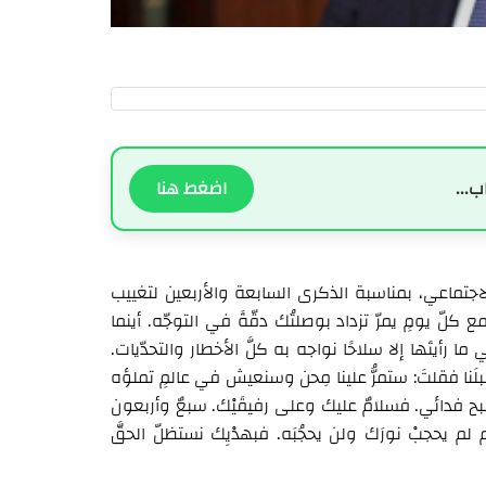
ب...
اضغط هنا
جتماعي، بمناسبة الذكرى السابعة والأربعين لتغييب
ّ يومٍ يمرّ تزداد بوصلتُك دقّةً في التوجّه. أينما
ا رأيتَها إلا سلاحًا نواجه به كلَّ الأخطار والتحدّيات.
بلَنا فقلتَ: ستمرُّ علينا مِحن وسنعيش في عالمٍ تملؤه
أصبح فدائي. فسلامٌ عليك وعلى رفيقَيْك. سبعٌ وأربعون
هم لم يحجبْ نورَك ولن يحجُبَه. فبهدْيِك نستظلّ الحقَّ