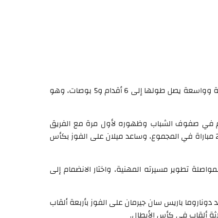
ويصل دوناروما إلى ملعب الاتحاد وهو يتمتع ببنية جسدية قوية وواسعة يصل طولها إلى 6 أقدام و5 بوصات، وهو
تقدم في صفوف الشباب وظهوره لأول مرة مع الفريق
الأول عندما كان يبلغ من العمر 16 عامًا، شارك في أكثر من 250 مباراة في المجموع، وساعد ميلان على الفوز بكأس
انتقل دوناروما عبر أوروبا إلى فرنسا في صيف عام 2021 لمواصلة تطوير مسيرته المهنية، واختار الانضمام إلى
وناروما باريس سان جيرمان على الفوز بأربعة ألقاب
ثة ألقاب في كأس الأبطال.