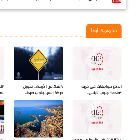
قد يعجبك أيضاً
اندلاع مواجهات في قرية
Vابتداءً من الأربعاء.. تحويل
"ال
"مادما" جنوب نابلس..
حركة السير جنوب صيدا..
الم