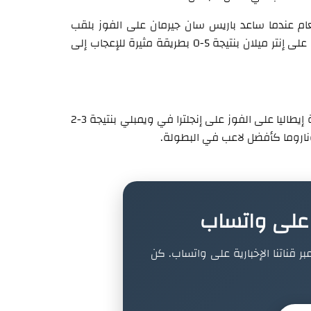
ام عندما ساعد باريس سان جيرمان على الفوز بلقب
دوري أبطال أوروبا لأول مرة بعد أن تغلب فريق لويس إنريكي على إنتر ميلان بنتيجة 5-0 بطريقة مثيرة للإعجاب إلى
وساهم أداءه البطولي في ركلات الترجيح الدرامية في مساعدة إيطاليا على الفوز على إنجلترا في ويمبلي بنتيجة 3-2
ة على واتساب
بر قناتنا الإخبارية على واتساب. كن