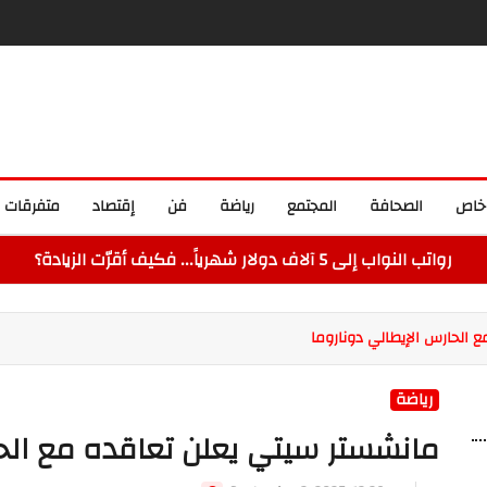
خاص
الصحافة
المجتمع
رياضة
فن
إقتصاد
متفرقات
رواتب النواب إلى 5 آلاف دولار شهرياً... فكيف أقرّت الزيادة؟
 الحارس الإيطالي دوناروما
رياضة
مانشستر سيتي يعلن تعاقده مع الحا