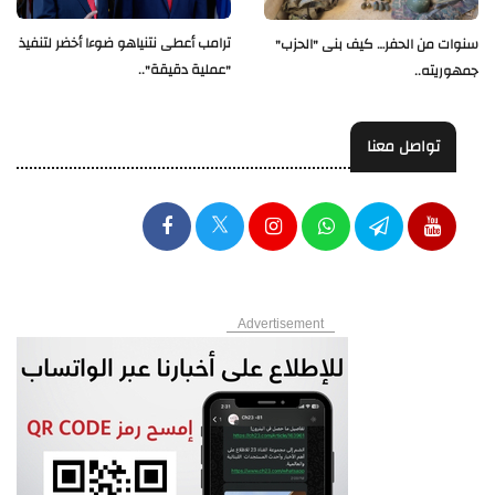
ترامب أعطى نتنياهو ضوءا أخضر لتنفيذ
سنوات من الحفر… كيف بنى "الحزب"
"عملية دقيقة"..
جمهوريته..
تواصل معنا
Advertisement