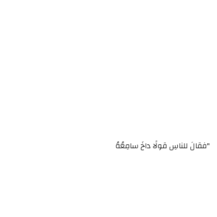
"فقالَ للناسِ قولًا داخَ سامِعُهُ