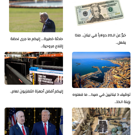
خبرٌ عن الـ20 دولاراً في لبنان.. ماذا
حادثة خطيرة... إليكم ما جرى لحظة
يفعل..
إقلاع مروحية..
إليكم أفضل أجهزة التلفزيون لعام..
توقيف 3 لبنانيين في صيدا... ما فعلوه
بإبنة الـ13..