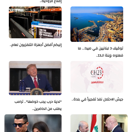
إقلاع مروحية..
إليكم أفضل أجهزة التلفزيون لعام..
توقيف 3 لبنانيين في صيدا... ما
فعلوه بإبنة الـ13..
جيش الاحتلال نفذ تفجيراً في بلدة..
"لدينا حرب يجب خوضها".. ترامب
يطلب من الحاضرين..