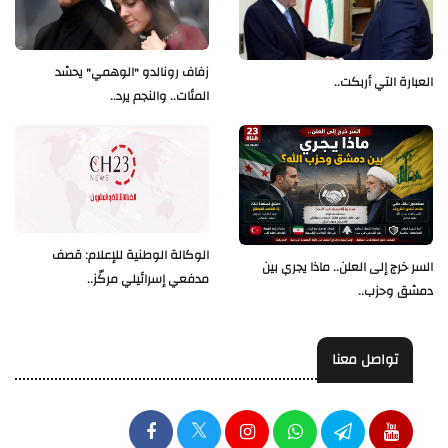
زفاف رونالدو "الوهمي" يحشد
العبارة التي أربكت..
المئات.. والنجم يرد..
الوكالة الوطنية للإعلام: قصف
السر خرج إلى العلن.. ماذا يجري بين
مدفعي إسرائيلي مركّز..
دمشق وحزب..
تواصل معنا