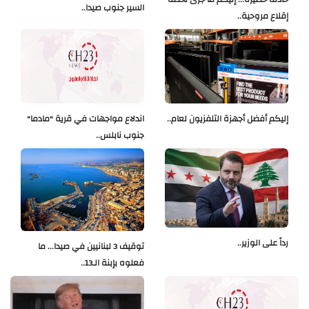
السير جنوب صيدا..
إقلاع مروحية..
إليكم أفضل أجهزة التلفزيون لعام..
اندلاع مواجهات في قرية "مادما"
جنوب نابلس..
رداً على الوزير..
توقيف 3 لبنانيين في صيدا... ما
فعلوه بإبنة الـ13..