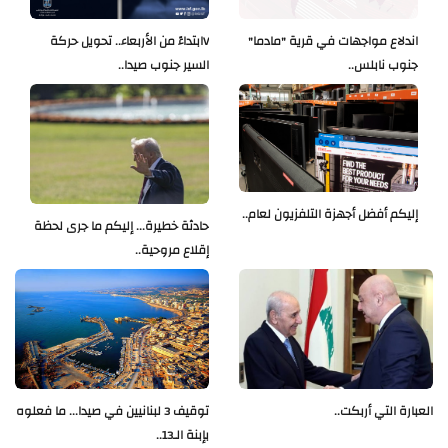
اندلاع مواجهات في قرية "مادما"
Vابتداءً من الأربعاء.. تحويل حركة
جنوب نابلس..
السير جنوب صيدا..
إليكم أفضل أجهزة التلفزيون لعام..
حادثة خطيرة... إليكم ما جرى لحظة
إقلاع مروحية..
العبارة التي أربكت..
توقيف 3 لبنانيين في صيدا... ما فعلوه
بإبنة الـ13..