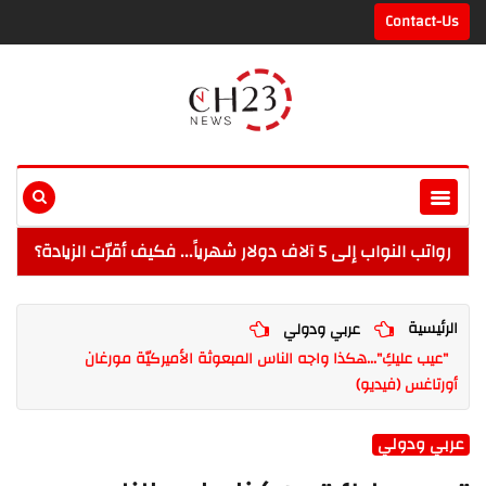
Contact-Us
رواتب النواب إلى 5 آلاف دولار شهرياً... فكيف أقرّت الزيادة؟
الرئيسية
عربي ودولي
"عيب عليكِ"...هكذا واجه الناس المبعوثة الأميركيّة مورغان
أورتاغس (فيديو)
عربي ودولي