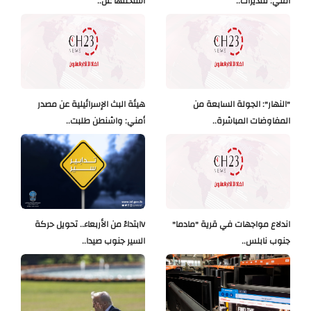
أمني: تقديرات..
استحقّها عن..
"النهار": الجولة السابعة من
هيئة البث الإسرائيلية عن مصدر
المفاوضات المباشرة..
أمني: واشنطن طلبت..
اندلاع مواجهات في قرية "مادما"
Vابتداءً من الأربعاء.. تحويل حركة
جنوب نابلس..
السير جنوب صيدا..