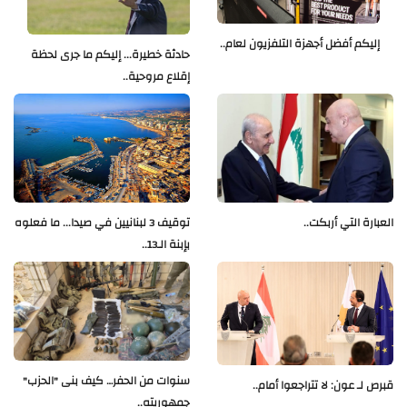
إليكم أفضل أجهزة التلفزيون لعام..
حادثة خطيرة... إليكم ما جرى لحظة
إقلاع مروحية..
العبارة التي أربكت..
توقيف 3 لبنانيين في صيدا... ما فعلوه
بإبنة الـ13..
سنوات من الحفر… كيف بنى "الحزب"
قبرص لـ عون: لا تتراجعوا أمام..
جمهوريته..