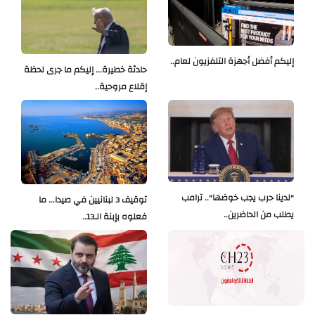
إليكم أفضل أجهزة التلفزيون لعام..
حادثة خطيرة... إليكم ما جرى لحظة
إقلاع مروحية..
"لدينا حرب يجب خوضها".. ترامب
توقيف 3 لبنانيين في صيدا... ما
يطلب من الحاضرين..
فعلوه بإبنة الـ13..