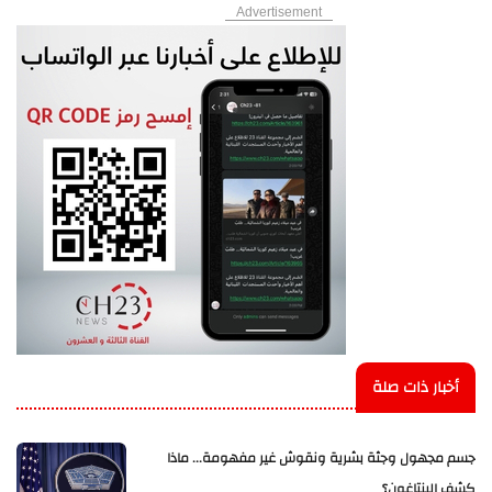
Advertisement
أخبار ذات صلة
جسم مجهول وجثة بشرية ونقوش غير مفهومة... ماذا
كشف البنتاغون؟