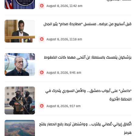
August 8, 2026, 11:42 am
قبل أسابيع من عرضه.. مسلسل "مطاردة صدام" يثير الجدل
August 8, 2026, 11:18 am
بزشكيان يتمسك بالسلطة: لن أتنحى مهما كانت الضغوط
August 8, 2026, 9:45 am
"داعش" على أبواب دمشق... والأمن السوري يتحرك في
اللحظة الأخيرة
August 8, 2026, 9:17 am
اتّفاق إيراني-عُماني يقترب... وواشنطن تربط رفع الحصار بفتح
هرمز