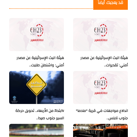
قد يعجبك أيضاً
هيئة البث الإسرائيلية عن مصدر
هيئة البث الإسرائيلية عن مصدر
أمني: تقديرات..
أمني: واشنطن طلبت..
اندلاع مواجهات في قرية "مادما"
Vابتداءً من الأربعاء.. تحويل حركة
جنوب نابلس..
السير جنوب صيدا..