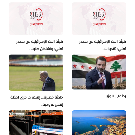
هيئة البث الإسرائيلية عن مصدر
هيئة البث الإسرائيلية عن مصدر
أمني: تقديرات..
أمني: واشنطن طلبت..
رداً على الوزير..
حادثة خطيرة... إليكم ما جرى لحظة
إقلاع مروحية..