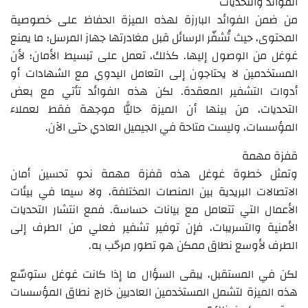
الفوائد والتحديات
من ضمن الفوائد البارزة لهذه الميزة الحفاظ على خصوصية
المحتوى، حيث تُشفّر الرسائل قبل مغادرتها جهاز المرسل؛ ما يمنع
غوغل من الوصول إليها. كذلك، تعمل على تبسيط الأمان؛ لأن
المستخدمين لا يحتاجون إلى التعامل اليدوي مع الشهادات أو
أدوات التشفير المعقدة. لكن هذه الفوائد تأتي مع بعض
التحديات، من بينها أن الميزة حاليًّا موجهة فقط لعملاء
المؤسسات، وليست متاحة في الجيميل العادي حتى الآن.
قفزة مهمة
وتمثل خطوة غوغل هذه قفزة مهمة نحو تحسين أمان
الاتصالات البريدية بين المنصات المختلفة، ولا سيما في بيئات
الأعمال التي تتعامل مع بيانات حساسة. فمع انتشار التحديات
الأمنية والتسريبات، فإن توفير تشفير فعلي من الطرف إلى
الطرف لأوسع نطاق ممكن هو تطور مرحّب به.
لكن في المستقبل، يبقى السؤال ما إذا كانت غوغل ستوسّع
هذه الميزة لتشمل المستخدمين العاديين خارج نطاق المؤسسات