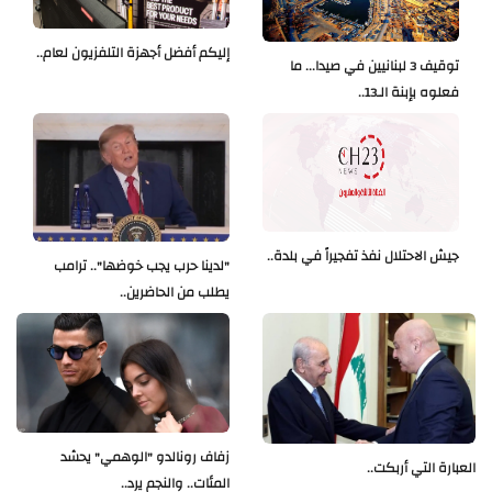
إليكم أفضل أجهزة التلفزيون لعام..
توقيف 3 لبنانيين في صيدا... ما
فعلوه بإبنة الـ13..
جيش الاحتلال نفذ تفجيراً في بلدة..
"لدينا حرب يجب خوضها".. ترامب
يطلب من الحاضرين..
زفاف رونالدو "الوهمي" يحشد
العبارة التي أربكت..
المئات.. والنجم يرد..