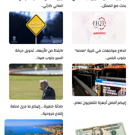
بحث مع الممثل..
المالي كارثي..
اندلاع مواجهات في قرية "مادما"
Vابتداءً من الأربعاء.. تحويل حركة
جنوب نابلس..
السير جنوب صيدا..
إليكم أفضل أجهزة التلفزيون لعام..
حادثة خطيرة... إليكم ما جرى لحظة
إقلاع مروحية..