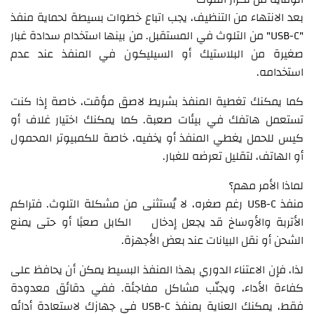
بعد الانتهاء من التنظيف، يجب اتباع خطوات بسيطة لحماية منفذ
"USB-C" من التلوث في المستقبل. من بينها استخدام سدادة غبار
صغيرة من البلاستيك أو السيليكون في المنفذ عند عدم
استخدامه.
كما يمكنك تغطية المنفذ بشريط لاصق مؤقت، خاصة إذا كنت
تستعمل هاتفك في بيئات صعبة. كما يمكنك اختيار غلاف أو
كيس للحمل يغطي المنفذ أو يخفيه، خاصة للكمبيوتر المحمول
أو الهاتف، لتقليل تعرضه للغبار.
لماذا الأمر مهم؟
منفذ USB-C رغم صغره، لا يُستثنى من مشكلة التلوث. فتراكم
الأتربة والأوساخ قد يجعل إدخال الكابل صعبًا أو حتى يمنع
الشحن أو نقل البيانات عند بعض الأجهزة.
لذا، فإن الاعتناء الدوري بهذا المنفذ البسيط يمكن أن يحافظ على
كفاءة الأداء، ويجنّب مشاكل مفاجئة. ففي دقائق معدودة
فقط، يمكنك العناية بمنفذ USB-C في جهازك لاستعادة أدائه