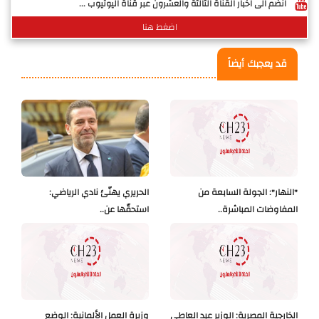
انضم الى اخبار القناة الثالثة والعشرون عبر قناة اليوتيوب ...
اضغط هنا
قد يعجبك أيضاً
"النهار": الجولة السابعة من
الحريري يهنّئ نادي الرياضي:
المفاوضات المباشرة..
استحقّها عن..
الخارجية المصرية: الوزير عبد العاطي
وزيرة العمل الألمانية: الوضع