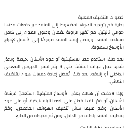
خطوات التنظيف الفعلية
بداية قم بتوجيه الهواء المضغوط إلى المنفذ عبر دفعات مدتها
حوالي ثانيتين، مع تغيير الزاوية لضمان وصول الهواء إلى كامل
مساحة المنفذ. ويفضل إبقاء المنفذ موجهًا إلى الأسفل لإخراج
الأوساخ بسهولة.
بعد ذلك، استخدم عصا بلاستيكية أو عود الأسنان بحيطة وبحذر
شديد حول حواف المنفذ، حتى لا يتم لمس الدبوس المعدني
الداخلي أو إتلافه. بعد ذلك، يُفضل إعادة دفعات هواء للتنظيف
النهائي.
وإذا لاحظت أن هنالك بعض الأوساخ المتبقية، استعملْ فرشاة
الأسنان، أو قمْ بلف القطن على العصا البلاستيكية، أو على عود
الأسنان وضع عليها سائل تنظيف الهواتف المخصص، وقمْ
بتنظيف المنفذ بلطف من الداخل، ومن ثم محيطه من الخارج.
الوقاية من تكرار التلوث