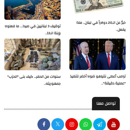
خبرٌ عن الـ20 دولاراً في لبنان.. ماذا
توقيف 3 لبنانيين في صيدا... ما فعلوه
يفعل..
بإبنة الـ13..
ترامب أعطى نتنياهو ضوءا أخضر لتنفيذ
سنوات من الحفر… كيف بنى "الحزب"
"عملية دقيقة"..
جمهوريته..
تواصل معنا