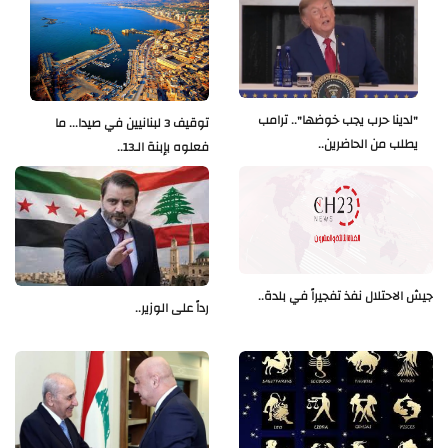
"لدينا حرب يجب خوضها".. ترامب
توقيف 3 لبنانيين في صيدا... ما
يطلب من الحاضرين..
فعلوه بإبنة الـ13..
جيش الاحتلال نفذ تفجيراً في بلدة..
رداً على الوزير..