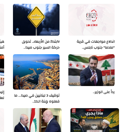
اندلاع مواجهات في قرية
Vابتداءً من الأربعاء.. تحويل
هيئ
"مادما" جنوب نابلس..
حركة السير جنوب صيدا..
أمن
رداً على الوزير..
إلي
توقيف 3 لبنانيين في صيدا... ما
لعا
فعلوه بإبنة الـ13..