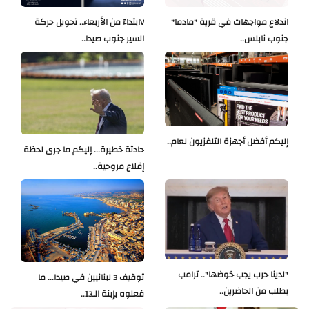
اندلاع مواجهات في قرية "مادما"
Vابتداءً من الأربعاء.. تحويل حركة
جنوب نابلس..
السير جنوب صيدا..
إليكم أفضل أجهزة التلفزيون لعام..
حادثة خطيرة... إليكم ما جرى لحظة
إقلاع مروحية..
"لدينا حرب يجب خوضها".. ترامب
توقيف 3 لبنانيين في صيدا... ما
يطلب من الحاضرين..
فعلوه بإبنة الـ13..