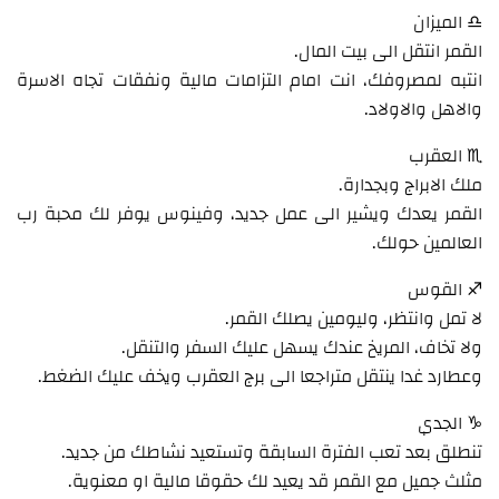
♎ الميزان
القمر انتقل الى بيت المال.
انتبه لمصروفك، انت امام التزامات مالية ونفقات تجاه الاسرة
والاهل والاولاد.
♏ العقرب
ملك الابراج وبجدارة.
القمر يعدك ويشير الى عمل جديد، وفينوس يوفر لك محبة رب
العالمين حولك.
♐ القوس
لا تمل وانتظر، وليومين يصلك القمر.
ولا تخاف، المريخ عندك يسهل عليك السفر والتنقل.
وعطارد غدا ينتقل متراجعا الى برج العقرب ويخف عليك الضغط.
♑ الجدي
تنطلق بعد تعب الفترة السابقة وتستعيد نشاطك من جديد.
مثلث جميل مع القمر قد يعيد لك حقوقا مالية او معنوية.