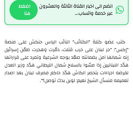
انضم الى اخبار القناة الثالثة والعشرون
اضغط
عبر خدمة واتساب...
هنا
كتب عضو كتلة "الكتائب" النائب الياس حنكش على منصة
"إكس": "جر لبنان على حرب قتلت، دمّرت وهجرت طمّن إسرائيل
إنه شمالها آمن بضمانته صعّد بوجه الشرعية وتمرد على قراراتها
هدّد اللبنانيين إذا مسّوا بالسلاح شمال الليطاني هدّد وزير العدل
لفرضه اجراءات بتحصر الكاش هدّد حاكم مصرف لبنان بعد اصدار
تعميمه منسأل الشيخ نعيم: لوين بدك توصل؟".