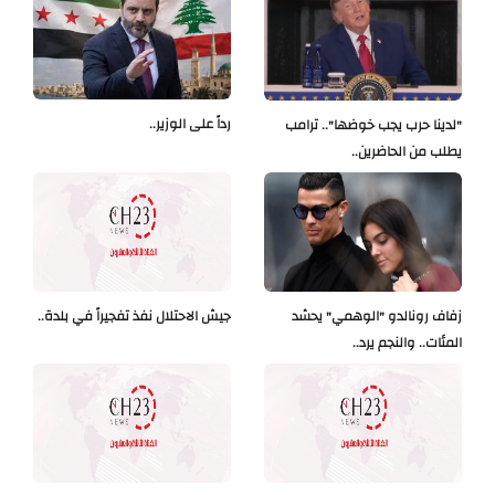
رداً على الوزير..
"لدينا حرب يجب خوضها".. ترامب
يطلب من الحاضرين..
زفاف رونالدو "الوهمي" يحشد
جيش الاحتلال نفذ تفجيراً في بلدة..
المئات.. والنجم يرد..