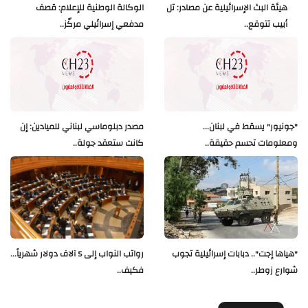
هيئة البث الإسرائيلية عن مصادر: تل
الوكالة الوطنية للإعلام: قصف
أبيب تتوقع..
مدفعي إسرائيلي مركّز..
"جونيور" يسقط في لبنان...
مصدر دبلوماسي لبناني للميادين: إن
ومعلومات تحسم حقيقة..
كانت ستعقد جولة..
"هياها إجت".. دبابات إسرائيلية تجوب
رواتب النواب إلى 5 آلاف دولار شهرياً...
شوارع زوطر..
فكيف..