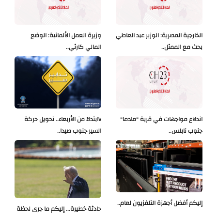
الخارجية المصرية: الوزير عبد العاطي
وزيرة العمل الألمانية: الوضع
بحث مع الممثل..
المالي كارثي..
اندلاع مواجهات في قرية "مادما"
Vابتداءً من الأربعاء.. تحويل حركة
جنوب نابلس..
السير جنوب صيدا..
إليكم أفضل أجهزة التلفزيون لعام..
حادثة خطيرة... إليكم ما جرى لحظة