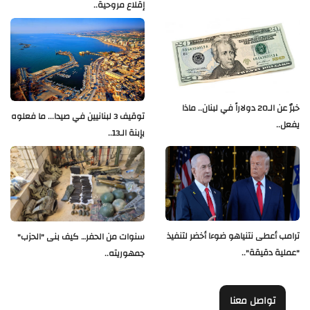
إقلاع مروحية..
خبرٌ عن الـ20 دولاراً في لبنان.. ماذا
توقيف 3 لبنانيين في صيدا... ما فعلوه
يفعل..
بإبنة الـ13..
ترامب أعطى نتنياهو ضوءا أخضر لتنفيذ
سنوات من الحفر… كيف بنى "الحزب"
"عملية دقيقة"..
جمهوريته..
تواصل معنا