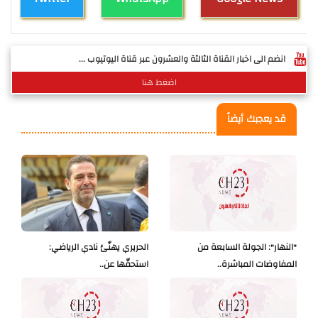
انضم الى اخبار القناة الثالثة والعشرون عبر قناة اليوتيوب ...
اضغط هنا
قد يعجبك أيضاً
"النهار": الجولة السابعة من
الحريري يهنّئ نادي الرياضي:
المفاوضات المباشرة..
استحقّها عن..