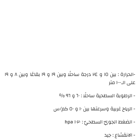
-الحرارة : بين ١٥ و ٢٤ درجة ساحلًا وبين ١٩ و ١٩ بقاعًا وبين ٨ و ١٩
على الـ١٠٠٠ متر
- الرطوبة السطحية ساحلًا : ٦٠ و ٩٦ ٪
- الرياح غربية وسرعتها بين ١٠ و ٥٠ كم/س
- الضغط الجويّ السطحيّ : ١٠٢٠ hpa
- الانقشاع : جيد