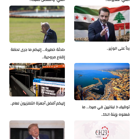
رداً على الوزير..
حادثة خطيرة... إليكم ما جرى لحظة
إقلاع مروحية..
إليكم أفضل أجهزة التلفزيون لعام..
توقيف 3 لبنانيين في صيدا... ما
فعلوه بإبنة الـ13..