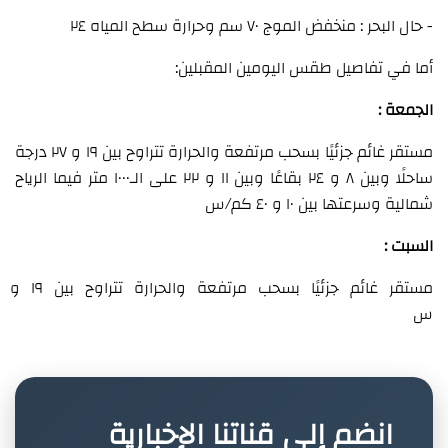
- حال البحر : منخفض الموج ٧٠ سم وحرارة سطح المياه ٢٤
أما في تفاصيل طقس اليومين المقبلين:
الجمعة :
مستقر غائم جزئيًا بسحب مرتفعة والحرارة تتراوح بين ١٩ و ٢٧ درجة
ساحلًا وبين ٨ و ٢٤ بقاعًا وبين ١١ و ٢٢ على الـ١٠٠٠ متر فيما الرياح
شمالية وسرعتها بين ١٠ و ٤٠ كم/س
السبت :
س
انضم إلى قناتنا الإخبارية