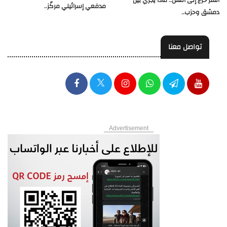
السر خرج إلى العلن.. ماذا يجري بين
مدفعي إسرائيلي مركّز..
دمشق وحزب..
تواصل معنا
Advertisement