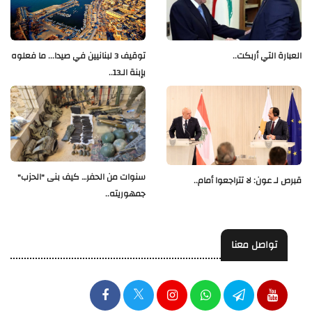
العبارة التي أربكت..
توقيف 3 لبنانيين في صيدا... ما فعلوه
بإبنة الـ13..
سنوات من الحفر… كيف بنى "الحزب"
قبرص لـ عون: لا تتراجعوا أمام..
جمهوريته..
تواصل معنا