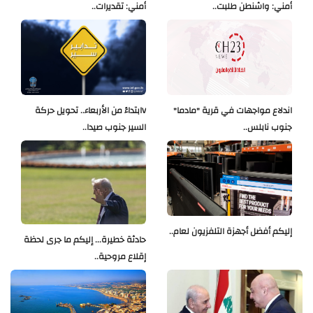
أمني: واشنطن طلبت..
أمني: تقديرات..
اندلاع مواجهات في قرية "مادما"
Vابتداءً من الأربعاء.. تحويل حركة
جنوب نابلس..
السير جنوب صيدا..
إليكم أفضل أجهزة التلفزيون لعام..
حادثة خطيرة... إليكم ما جرى لحظة
إقلاع مروحية..