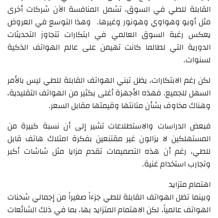
القابلة للطي في السوق، تشمل المنافسة الآن شركات أخرى
مثل أوبو وهواوي وهونور وغيرها. وهذا التوسع في العروض
يعكس رغبة السوق العالمي في ابتكارات تتجاوز التحديثات
الدورية التي لطالما كانت تهيمن على عالم الهواتف الذكية
لسنوات.
لكن رغم الابتكارات، يظل تبني الهواتف القابلة للطي ليس بالأمر
السهل للجميع. فهذه الأجهزة أغلى بكثير من الهواتف التقليدية،
وهناك مخاوف بشأن متانتها وقيمتها مقابل السعر.
فبعض الدراسات والاستطلاعات تشير إلى أن نسبة كبيرة من
المستهلكين لا يزالون غير مقتنعين بفكرة امتلاك هاتف قابل
للطي، رغم أن هذه التصميمات تقدم مزايا مثل شاشات أكبر
وتجارب استخدام غنية.
اهتمام متزايد
وبينما تظل الهواتف القابلة للطي جزءاً صغيراً من إجمالي شحنات
الهواتف عالمياً، لكن الاهتمام المتزايد بها، بما في ذلك الشائعات