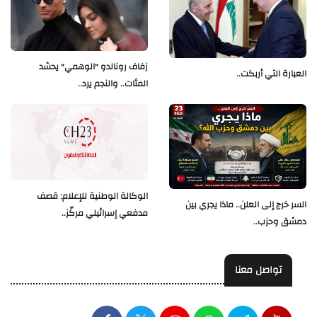
زفاف رونالدو "الوهمي" يحشد
العبارة التي أربكت..
المئات.. والنجم يرد..
الوكالة الوطنية للإعلام: قصف
السر خرج إلى العلن.. ماذا يجري بين
مدفعي إسرائيلي مركّز..
دمشق وحزب..
تواصل معنا