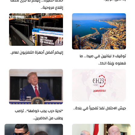
حادثة خطيرة... إليكم ما جرى لحظة
إقلاع مروحية..
إليكم أفضل أجهزة التلفزيون لعام..
توقيف 3 لبنانيين في صيدا... ما
فعلوه بإبنة الـ13..
جيش الاحتلال نفذ تفجيراً في بلدة..
"لدينا حرب يجب خوضها".. ترامب
يطلب من الحاضرين..