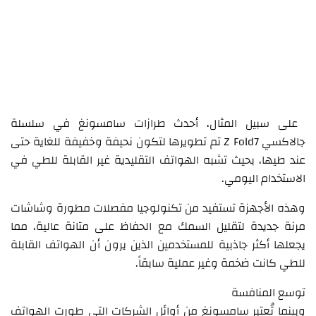
على سبيل المثال، أحدث طرازات سامسونغ في سلسلة
جالاكسي Z Fold7 تم تطويرها لتكون نحيفة وخفيفة للغاية حتى
عند طيها، بحيث تشبه الهواتف التقليدية غير القابلة للطي في
الاستخدام اليومي.
وهذه الأجهزة تستفيد من تكنولوجيا مفصلات مطورة وشاشات
مرنة جديدة لتقليل السمك مع الحفاظ على متانة عالية، مما
يجعلها أكثر جاذبية للمستخدمين الذين يرون أن الهواتف القابلة
للطي كانت ضخمة وغير عملية سابقاً.
توسع المنافسة
وبينما تُعتبر سامسونغ من أوائل الشركات التي طورت الهواتف