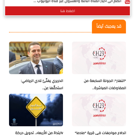
انضم الى اخبار القناة الثالثة والعشرون عبر قناة اليوتيوب ...
اضغط هنا
قد يعجبك أيضاً
"النهار": الجولة السابعة من
الحريري يهنّئ نادي الرياضي:
المفاوضات المباشرة..
استحقّها عن..
اندلاع مواجهات في قرية "مادما"
Vابتداءً من الأربعاء.. تحويل حركة