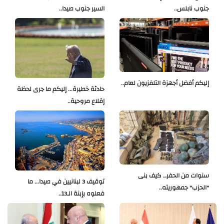
جنوب نابلس..
السير جنوب صيدا..
إليكم أفضل أجهزة التلفزيون لعام..
حادثة خطيرة... إليكم ما جرى لحظة
إقلاع مروحية..
سنوات من الحفر… كيف بنى
توقيف 3 لبنانيين في صيدا... ما
"الحزب" جمهوريته..
فعلوه بإبنة الـ13..