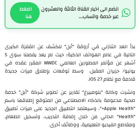
انضم الى اخبار القناة الثالثة والعشرون
اضغط
عبر خدمة واتساب...
هنا
بدأ العد التنازلي في أروقة "أبل" للكشف عن القفزة الكبرى
التالية في عالم الهواتف الذكية؛ حيث لم يعد يفصلنا سوى 5
أشهر عن مؤتمر المطورين العالمي WWDC المقرر عقده في
يونيو/ حزيران المقبل، وسط توقعات بإطلاق ميزات جديدة
قادمة مع نظام iOS 27.
ونشرت وكالة "بلومبيرغ" تقارير عن تطوير شركة "أبل" خدمة
صحية مدعومة بالذكاء الاصطناعي من المتوقع إطلاقها باسم
"Apple Health+"، وسيعتمد التطبيق الجديد على ميزات تطبيق
"Health" الحالي من خلال إضافة التدريب، وتسجيل الطعام،
ومقاطع الفيديو التعليمية، ووظائف أخرى.