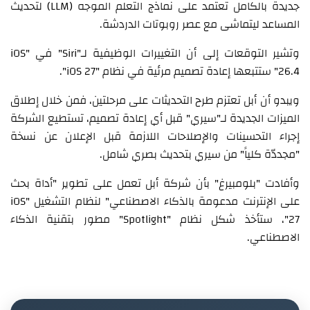
جديدة بالكامل تعتمد على نماذج التعلم الموجه (LLM) لتحديث
المساعد ليتماشى مع عصر روبوتات الدردشة.
وتشير التوقعات إلى أن التغييرات الوظيفية لـ"Siri" في "iOS
26.4" ستتبعها إعادة تصميم مرئية في نظام "iOS 27".
ويبدو أن أبل تعتزم طرح التحديثات على مرحلتين، فمن خلال إطلاق
الميزات الجديدة لـ"سيري" قبل أي إعادة تصميم، تستطيع الشركة
إجراء التحسينات والإصلاحات اللازمة قبل الإعلان عن نسخة
"مجددّة كلياً" من سيري بتحديث بصري شامل.
وأفادت "بلومبيرغ" بأن شركة أبل تعمل على تطوير "أداة بحث
على الإنترنت مدعومة بالذكاء الاصطناعي" لنظام التشغيل "iOS
27"، ستأخذ شكل نظام "Spotlight" مطور بتقنية الذكاء
الاصطناعي.