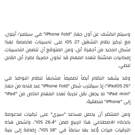
وسيتم الكشف عن أول جهاز "iPhone Fold" في سبتمبر/ أيلول،
مع تركيز نظام التشغيل iOS 27 على تحسينات مخصصة لهذا
لشكل الجديد من أجهزة أبل، ومن المتوقع أن تتضمن التحسينات
إمكانيات محسّنة لتعدد المهام قد تكون حصرية لطراز أبل القابل
للطي.
وقد يشهد النظام أيضاً تصميماً مشابهاً لنظام النوافذ في
"iPadOS 26"؛ إذ سيقترب شكل "iPhone Fold" عند فتحه من جهاز
"iPad mini" ما يجعل نقل تجربة تعدد المهام الخاص من "iPad"
إلى "iPhone" منطقية.
ومن المنتظر أن يحصل مساعد "سيري" على ترقيات مدعومة
بالذكاء الاصطناعي هذا الربيع ضمن "iOS 26.4"، وتشمل هذه
الترقيات ميزات وُعد بها سابقاً في "iOS 18"، إضافة إلى بنية