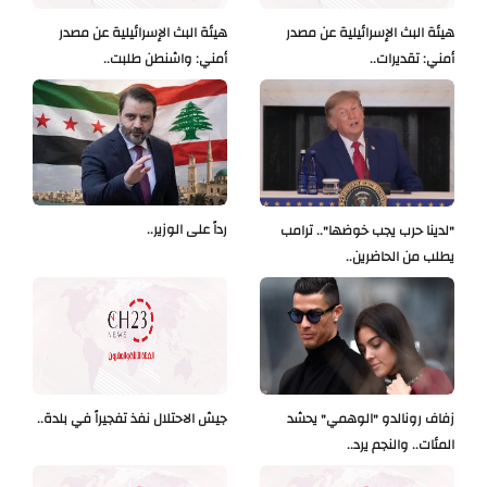
هيئة البث الإسرائيلية عن مصدر
هيئة البث الإسرائيلية عن مصدر
أمني: تقديرات..
أمني: واشنطن طلبت..
رداً على الوزير..
"لدينا حرب يجب خوضها".. ترامب
يطلب من الحاضرين..
زفاف رونالدو "الوهمي" يحشد
جيش الاحتلال نفذ تفجيراً في بلدة..
المئات.. والنجم يرد..