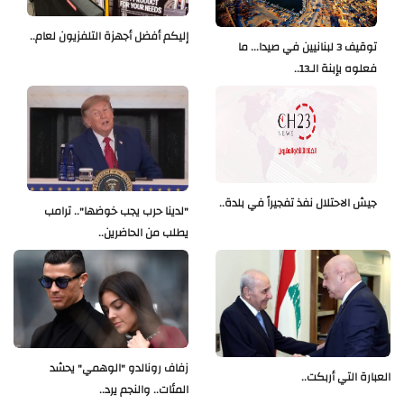
إليكم أفضل أجهزة التلفزيون لعام..
توقيف 3 لبنانيين في صيدا... ما
فعلوه بإبنة الـ13..
جيش الاحتلال نفذ تفجيراً في بلدة..
"لدينا حرب يجب خوضها".. ترامب
يطلب من الحاضرين..
زفاف رونالدو "الوهمي" يحشد
العبارة التي أربكت..
المئات.. والنجم يرد..