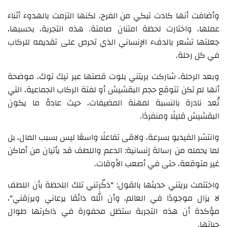
وأضافت أنها كادت تبكي من الفرح، لكنها التزمت بالهدوء أثناء
عملها، واختارت لحظة امتنان صامتة. هذه التجربة، بحسبها،
جعلتها تشعر بالدفء الإنساني الذي تحرص على تقديمه للركاب
في كل رحلة.
وبعد الرحلة، شاركت بريتني بلوت قصتها عبر تيك توك، موضحة
أنها لم تكن تتوقع حجم البقشيش أو لفتة الركاب الجماعية، التي
تُعد نادرة بالنسبة لمهنة المضيفات، حيث عادةً ما يكون
البقشيش قليلًا ومنفردًا.
وانتشر الفيديو بسرعة، ولاقى تفاعلًا واسعًا ليس بسبب المال، بل
لما يحمله من رسالة إنسانية: الدعم واللطف قد يأتيان من أماكن
غير متوقعة، حتى في أصعب الأوقات.
واختتمت بريتني حديثها بالقول: "ذكّرتني تلك اللحظة بأن اللطف
لا يزال موجودًا في العالم، وأن الله دائمًا يرعاني ويرزقني"،
مؤكدة أن هذه التجربة ستظل محفورة في ذاكرتها طوال
حياتها.