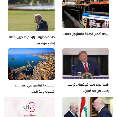
إليكم أفضل أجهزة التلفزيون لعام..
حادثة خطيرة... إليكم ما جرى لحظة
إقلاع مروحية..
"لدينا حرب يجب خوضها".. ترامب
توقيف 3 لبنانيين في صيدا... ما
يطلب من الحاضرين..
فعلوه بإبنة الـ13..