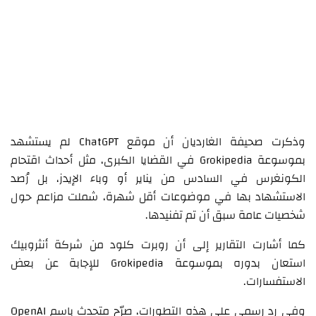
وذكرت صحيفة الغارديان أن موقع ChatGPT لم يستشهد
بموسوعة Grokipedia في القضايا الكبرى، مثل أحداث اقتحام
الكونغرس في السادس من يناير أو وباء الإيدز، بل رُصد
الاستشهاد بها في موضوعات أقل شهرة، شملت مزاعم حول
شخصيات عامة سبق أن تم تفنيدها.
كما أشارت التقارير إلى أن روبرت كلود من شركة أنثروبيك
استعان بدوره بموسوعة Grokipedia للإجابة عن بعض
الاستفسارات.
وفي رد رسمي على هذه التطورات، صرّح متحدث باسم OpenAI