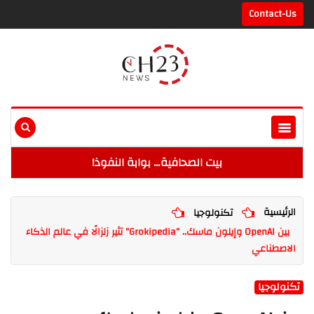
Contact-Us
بيت الصحافية… بوابة النفوذ!
الرئيسية
تكنولوجيا
بين OpenAI وإيلون ماسك.. "Grokipedia" تثير زلزالًا في عالم الذكاء
الاصطناعي
تكنولوجيا