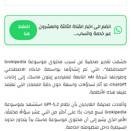
انضم الى اخبار القناة الثالثة والعشرون
اضغط
عبر خدمة واتساب...
هنا
كشفت تقارير صحفية عن تسرب محتوى موسوعة Grokipedia
"المحافظة"، التي تم إنشاؤها بواسطة الذكاء الاصطناعي
وطورتها شركة xAI التابعة للملياردير إيلون ماسك، إلى إجابات
ChatGPT؛ ما أثار تساؤلات واسعة حول دقة المصادر التي تعتمد
عليها هذه الأنظمة.
وأفادت صحيفة الغارديان بأن نظام GPT-5.2 استشهد بموسوعة
Grokipedia تسع مرات ردًا على أكثر من اثني عشر سؤالًا مختلفًا،
الأمر الذي يشير إلى أن محتوى موسوعة ماسك بدأ يتجاوز حدود
السيطرة داخل منظومته الخاصة.