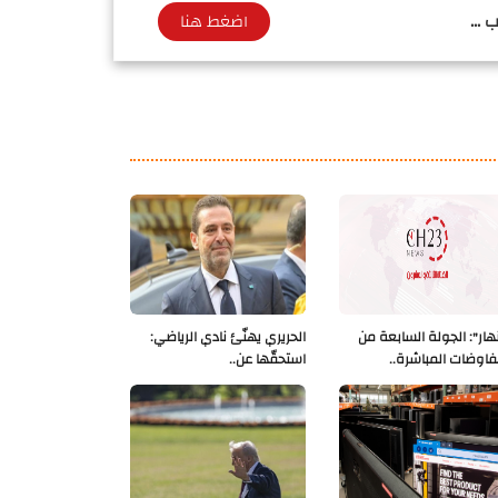
 ...
اضغط هنا
نهار": الجولة السابعة من
الحريري يهنّئ نادي الرياضي:
فاوضات المباشرة..
استحقّها عن..