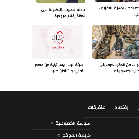
كم أفضل أجهزة التلفزيون
حادثة خطيرة... إليكم ما جرى
م..
لحظة إقلاع مروحية..
ات من الحفر… كيف بنى
هيئة البث الإسرائيلية عن مصدر
حزب" جمهوريته..
أمني: واشنطن طلبت..
إقتصاد
متفرقات
سياسة الخصوصية
خريطة الموقع