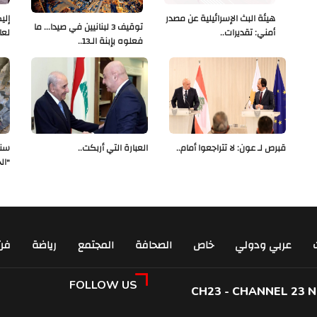
هيئة البث الإسرائيلية عن مصدر
إلي
توقيف 3 لبنانيين في صيدا... ما
أمني: تقديرات..
لعا
فعلوه بإبنة الـ13..
قبرص لـ عون: لا تتراجعوا أمام..
العبارة التي أربكت..
سنو
"ال
عربي ودولي
خاص
الصحافة
المجتمع
رياضة
فن
FOLLOW US
CH23 - CHANNEL 23 