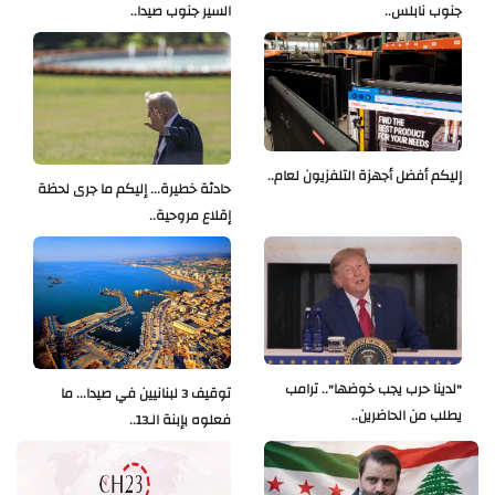
جنوب نابلس..
السير جنوب صيدا..
إليكم أفضل أجهزة التلفزيون لعام..
حادثة خطيرة... إليكم ما جرى لحظة
إقلاع مروحية..
"لدينا حرب يجب خوضها".. ترامب
توقيف 3 لبنانيين في صيدا... ما
يطلب من الحاضرين..
فعلوه بإبنة الـ13..