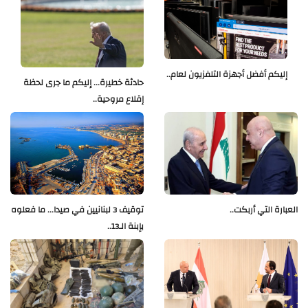
إليكم أفضل أجهزة التلفزيون لعام..
حادثة خطيرة... إليكم ما جرى لحظة
إقلاع مروحية..
العبارة التي أربكت..
توقيف 3 لبنانيين في صيدا... ما فعلوه
بإبنة الـ13..