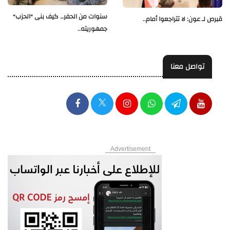
سنوات من الحفر… كيف بنى "الحزب"
قبرص لـ عون: لا تتراجعوا أمام..
جمهوريته..
تواصل معنا
Advertisement