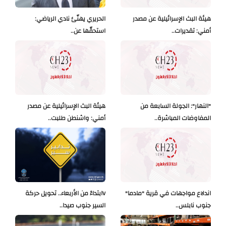
هيئة البث الإسرائيلية عن مصدر
الحريري يهنّئ نادي الرياضي:
أمني: تقديرات..
استحقّها عن..
"النهار": الجولة السابعة من
هيئة البث الإسرائيلية عن مصدر
المفاوضات المباشرة..
أمني: واشنطن طلبت..
اندلاع مواجهات في قرية "مادما"
Vابتداءً من الأربعاء.. تحويل حركة
جنوب نابلس..
السير جنوب صيدا..