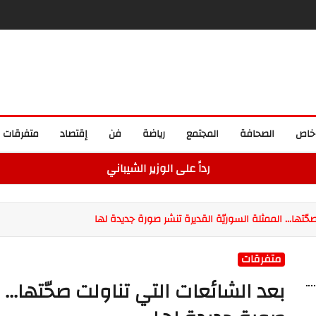
خاص
الصحافة
المجتمع
رياضة
فن
إقتصاد
متفرقات
رداً على الوزير الشيباني
حّتها... الممثلة السوريّة القديرة تنشر صورة جديدة لها
متفرقات
بعد الشائعات التي تناولت صحّتها... 