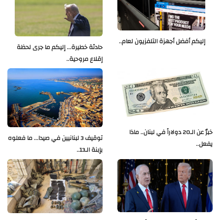
إليكم أفضل أجهزة التلفزيون لعام..
حادثة خطيرة... إليكم ما جرى لحظة
إقلاع مروحية..
خبرٌ عن الـ20 دولاراً في لبنان.. ماذا
توقيف 3 لبنانيين في صيدا... ما فعلوه
يفعل..
بإبنة الـ13..