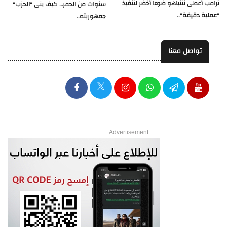
ترامب أعطى نتنياهو ضوءا أخضر لتنفيذ
سنوات من الحفر… كيف بنى "الحزب"
"عملية دقيقة"..
جمهوريته..
تواصل معنا
Advertisement