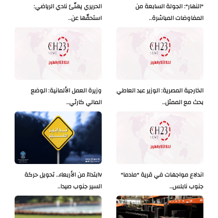
"النهار": الجولة السابعة من
الحريري يهنّئ نادي الرياضي:
المفاوضات المباشرة..
استحقّها عن..
الخارجية المصرية: الوزير عبد العاطي
وزيرة العمل الألمانية: الوضع
بحث مع الممثل..
المالي كارثي..
اندلاع مواجهات في قرية "مادما"
Vابتداءً من الأربعاء.. تحويل حركة
جنوب نابلس..
السير جنوب صيدا..