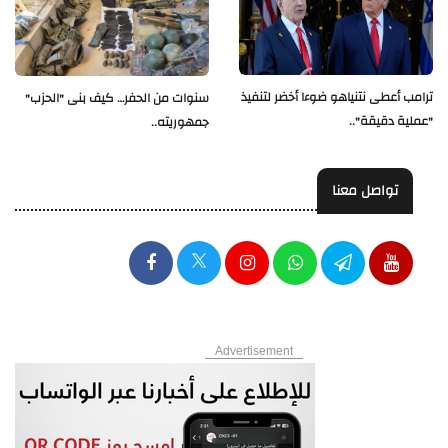
ترامب أعطى نتنياهو ضوءا أخضر لتنفيذ
سنوات من الحفر… كيف بنى "الحزب"
"عملية دقيقة"..
جمهوريته..
تواصل معنا
Advertisement