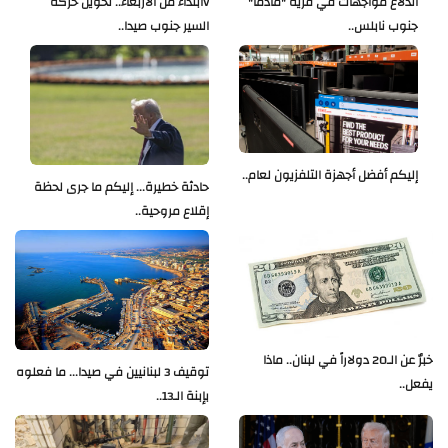
اندلاع مواجهات في قرية "مادما"
Vابتداءً من الأربعاء.. تحويل حركة
جنوب نابلس..
السير جنوب صيدا..
إليكم أفضل أجهزة التلفزيون لعام..
حادثة خطيرة... إليكم ما جرى لحظة
إقلاع مروحية..
خبرٌ عن الـ20 دولاراً في لبنان.. ماذا
توقيف 3 لبنانيين في صيدا... ما فعلوه
يفعل..
بإبنة الـ13..