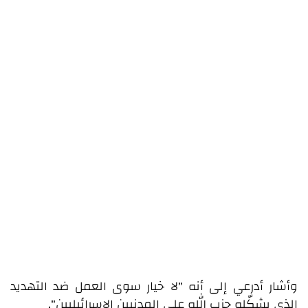
وأشار أدرعي إلى أنه "لا خيار سوى العمل ضد التهديد
الذي يشكّله حزب الله على المدنيين الإسرائيليين".