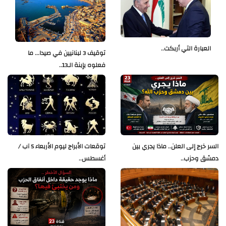
العبارة التي أربكت..
توقيف 3 لبنانيين في صيدا... ما
فعلوه بإبنة الـ13..
السر خرج إلى العلن.. ماذا يجري بين
توقعات الأبراج ليوم الأربعاء 5 آب /
دمشق وحزب..
أغسطس..